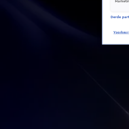
Marketi
Derde parti
Voorkeur