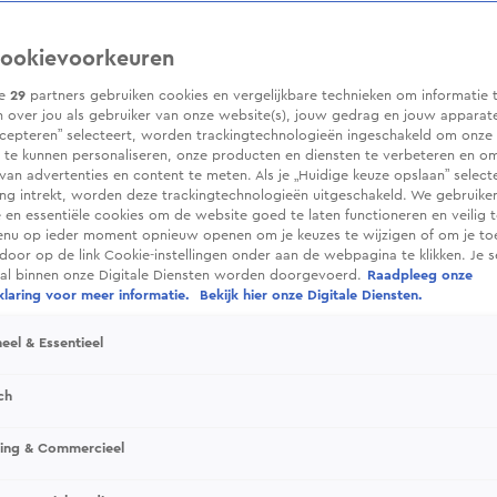
ookievoorkeuren
ze
29
partners gebruiken cookies en vergelijkbare technieken om informatie 
 over jou als gebruiker van onze website(s), jouw gedrag en jouw apparaten.
cepteren” selecteert, worden trackingtechnologieën ingeschakeld om onze 
 te kunnen personaliseren, onze producten en diensten te verbeteren en o
 van advertenties en content te meten. Als je „Huidige keuze opslaan” selecte
g intrekt, worden deze trackingtechnologieën uitgeschakeld. We gebruike
e en essentiële cookies om de website goed te laten functioneren en veilig 
enu op ieder moment opnieuw openen om je keuzes te wijzigen of om je t
 door op de link Cookie-instellingen onder aan de webpagina te klikken. Je s
ral binnen onze Digitale Diensten worden doorgevoerd.
Raadpleeg onze
laring voor meer informatie.
Bekijk hier onze Digitale Diensten.
eel & Essentieel
ch
sing & Commercieel