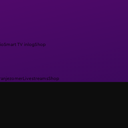
io
Smart TV inlog
Shop
ranjezomer
Livestreams
Shop