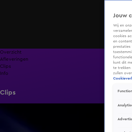
Jouw c
Wij en on
verzamelen
cookies ac
en content
prestaties
Overzicht
toestemmin
functionel
Afleveringen
kunt dit m
Clips
te trekken
Info
zullen ove
Cookieverk
Clips
Function
Analytis
0:13
Adverti