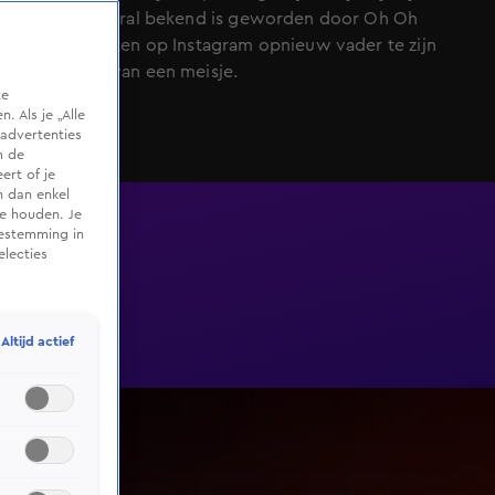
heet en vooral bekend is geworden door Oh Oh
Cherso, weten op Instagram opnieuw vader te zijn
geworden van een meisje.
te
 Als je „Alle
advertenties
m de
ert of je
n dan enkel
te houden. Je
oestemming in
electies
Altijd actief