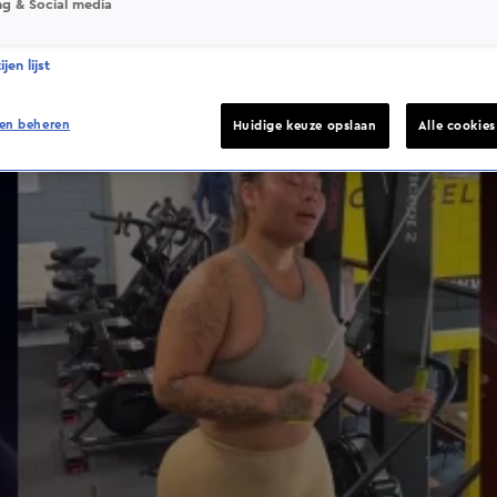
ng & Social media
jen lijst
en beheren
Huidige keuze opslaan
Alle cookie