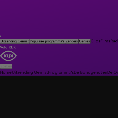
Clips
Films
Rad
Uitzending Gemist
Populaire programma's
Zenders
Genres
Volg KIJK
Zoeken
Home
Uitzending Gemist
Programma's
De Bondgenoten
De O