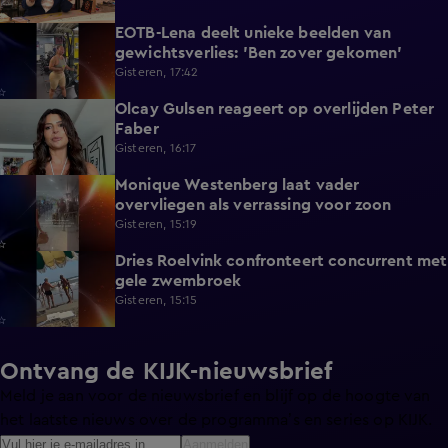
EOTB-Lena deelt unieke beelden van
0:13
gewichtsverlies: 'Ben zover gekomen'
Gisteren, 17:42
Olcay Gulsen reageert op overlijden Peter
1:29
Faber
Gisteren, 16:17
Monique Westenberg laat vader
0:43
overvliegen als verrassing voor zoon
Gisteren, 15:19
Dries Roelvink confronteert concurrent met
0:17
gele zwembroek
Gisteren, 15:15
Ontvang de KIJK-nieuwsbrief
Meld je aan voor de nieuwsbrief en blijf op de hoogte van
het laatste nieuws over de programma’s en series op KIJK.
Aanmelden