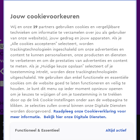
Jouw cookievoorkeuren
Wij en onze
29
partners gebruiken cookies en vergelijkbare
technieken om informatie te verzamelen over jou als gebruiker
van onze website(s), jouw gedrag en jouw apparaten. Als je
„Alle cookies accepteren” selecteert, worden
Uitzending Gemist
Populaire programma's
Zenders
Genres
trackingtechnologieën ingeschakeld om onze advertenties en
Clips
Films
Radio
Smart TV inlog
Shop
content te kunnen personaliseren, onze producten en diensten
te verbeteren en om de prestaties van advertenties en content
Volg KIJK
te meten. Als je „Huidige keuze opslaan” selecteert of je
toestemming intrekt, worden deze trackingtechnologieën
uitgeschakeld. We gebruiken dan enkel functionele en essentiële
Zoeken
cookies om de website goed te laten functioneren en veilig te
houden. Je kunt dit menu op ieder moment opnieuw openen
om je keuzes te wijzigen of om je toestemming in te trekken
door op de link Cookie-instellingen onder aan de webpagina te
Home
Uitzending Gemist
Programma's
De Bondgenoten
De
klikken. Je selecties zullen overal binnen onze Digitale Diensten
Oranjezomer
Livestreams
Shop
worden doorgevoerd.
Raadpleeg onze Cookieverklaring voor
meer informatie.
Bekijk hier onze Digitale Diensten.
Shownieuws
Altijd actief
Functioneel & Essentieel
Ruben Hillen reageert op winst bij The Voice
Vr 8 mei, 23:13