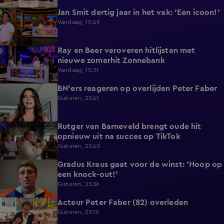
Jan Smit dertig jaar in het vak: 'Een icoon!'
7:33
Vandaag, 15:49
Ray en Beer veroveren hitlijsten met
4:47
nieuwe zomerhit Zonnebank
Vandaag, 15:31
BN'ers reageren op overlijden Peter Faber
1:48
Gisteren, 23:41
Rutger van Barneveld brengt oude hit
1:29
opnieuw uit na succes op TikTok
Gisteren, 23:40
Gradus Kraus gaat voor de winst: 'Hoop op
1:11
een knock-out!'
Gisteren, 23:36
Acteur Peter Faber (82) overleden
2:11
Gisteren, 23:19