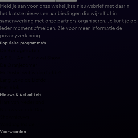
Meld je aan voor onze wekelijkse nieuwsbrief met daarin
het laatste nieuws en aanbiedingen die wijzelf of in
samenwerking met onze partners organiseren. Je kunt je op
ieder moment afmelden. Zie voor meer informatie de
privacyverklaring
.
Populaire programma's
De Bondgenoten
A.S.S. - Anti Survival Show
De Oranjezomer
Mi Dushi: wat is dan liefde?
Lang Leve de Liefde
Het Blok
Nieuws & Actualiteit
Hart van Nederland
Nieuws van de Dag
Shownieuws
Vandaag Inside
Voorwaarden