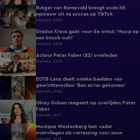
Rutger van Barneveld brengt oude hit
1:29
opnieuw uit na succes op TikTok
Gisteren, 23:40
Gradus Kraus gaat voor de winst: 'Hoop op
1:11
een knock-out!'
Gisteren, 23:36
Acteur Peter Faber (82) overleden
2:11
Gisteren, 23:19
EOTB-Lena deelt unieke beelden van
0:13
gewichtsverlies: 'Ben zover gekomen'
Gisteren, 17:42
Olcay Gulsen reageert op overlijden Peter
1:29
Faber
Gisteren, 16:17
Monique Westenberg laat vader
0:43
overvliegen als verrassing voor zoon
Gisteren, 15:19