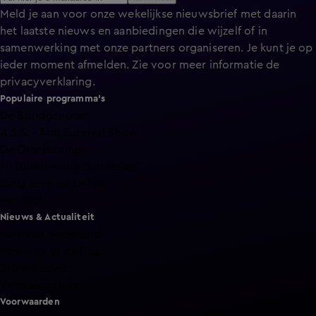
Meld je aan voor onze wekelijkse nieuwsbrief met daarin
het laatste nieuws en aanbiedingen die wijzelf of in
samenwerking met onze partners organiseren. Je kunt je op
ieder moment afmelden. Zie voor meer informatie de
privacyverklaring
.
Populaire programma's
De Bondgenoten
A.S.S. - Anti Survival Show
De Oranjezomer
Mi Dushi: wat is dan liefde?
Lang Leve de Liefde
Het Blok
Nieuws & Actualiteit
Hart van Nederland
Nieuws van de Dag
Shownieuws
Vandaag Inside
Voorwaarden