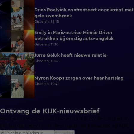
Dries Roelvink confronteert concurrent met
0:17
gele zwembroek
Gisteren, 15:15
Emily in Paris-actrice Minnie Driver
2:38
betrokken bij ernstig auto-ongeluk
Gisteren, 11:10
Jurre Geluk heeft nieuwe relatie
1:12
Gisteren, 10:46
Myron Koops zorgen over haar hartslag
5:02
Gisteren, 10:41
Ontvang de KIJK-nieuwsbrief
Meld je aan voor de nieuwsbrief en blijf op de hoogte van
het laatste nieuws over de programma’s en series op KIJK.
Aanmelden