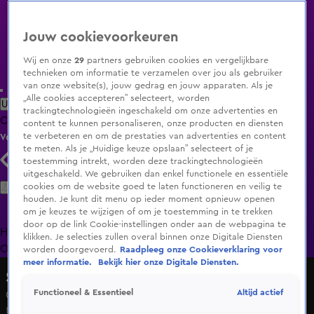
Jouw cookievoorkeuren
Wij en onze
29
partners gebruiken cookies en vergelijkbare
technieken om informatie te verzamelen over jou als gebruiker
van onze website(s), jouw gedrag en jouw apparaten. Als je
„Alle cookies accepteren” selecteert, worden
Uitzending Gemist
Populaire programma's
Zenders
Genres
trackingtechnologieën ingeschakeld om onze advertenties en
Clips
Films
Radio
Smart TV inlog
Shop
content te kunnen personaliseren, onze producten en diensten
te verbeteren en om de prestaties van advertenties en content
Volg KIJK
te meten. Als je „Huidige keuze opslaan” selecteert of je
toestemming intrekt, worden deze trackingtechnologieën
uitgeschakeld. We gebruiken dan enkel functionele en essentiële
Zoeken
cookies om de website goed te laten functioneren en veilig te
houden. Je kunt dit menu op ieder moment opnieuw openen
om je keuzes te wijzigen of om je toestemming in te trekken
door op de link Cookie-instellingen onder aan de webpagina te
Home
Uitzending Gemist
Programma's
De Bondgenoten
De
klikken. Je selecties zullen overal binnen onze Digitale Diensten
Oranjezomer
Livestreams
Shop
worden doorgevoerd.
Raadpleeg onze Cookieverklaring voor
meer informatie.
Bekijk hier onze Digitale Diensten.
Shownieuws
Altijd actief
Functioneel & Essentieel
Oud-Bondgenoot Angelo blikt terug op reünie
Ma 18 mei, 15:53