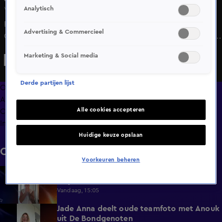
Analytisch
Wo 20 mei, 14:24
Rafael van der Vaart reageert woensdagochtend in de De
Advertising & Commercieel
Coen & Sander Show op radiozender JOE op de berichten
op sociale media dat hij afgelopen zondag dronken zou
Marketing & Social media
zijn geweest in de allerlaatste uitzending van Studio
Voetbal...
Derde partijen lijst
Overzicht
Afleveringen
Alle cookies accepteren
Clips
Info
Huidige keuze opslaan
Clips
Voorkeuren beheren
Donny Roelvink baalt van mislukte
1:44
knipbeurt
Vandaag, 15:05
Jade Anna deelt oude teamfoto met Anouk
0:39
uit De Bondgenoten