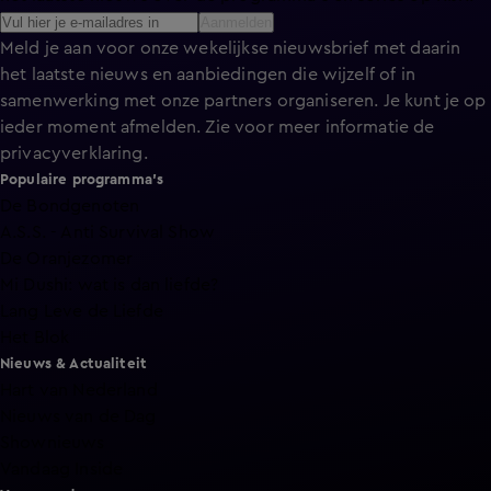
Aanmelden
Meld je aan voor onze wekelijkse nieuwsbrief met daarin
het laatste nieuws en aanbiedingen die wijzelf of in
samenwerking met onze partners organiseren. Je kunt je op
ieder moment afmelden. Zie voor meer informatie de
privacyverklaring
.
Populaire programma's
De Bondgenoten
A.S.S. - Anti Survival Show
De Oranjezomer
Mi Dushi: wat is dan liefde?
Lang Leve de Liefde
Het Blok
Nieuws & Actualiteit
Hart van Nederland
Nieuws van de Dag
Shownieuws
Vandaag Inside