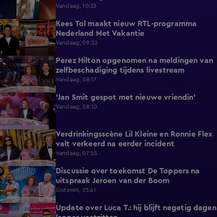
Vandaag, 10:33
Kees Tol maakt nieuw RTL-programma
3:12
Nederland Met Vakantie
Vandaag, 09:22
Perez Hilton opgenomen na meldingen van
3:42
zelfbeschadiging tijdens livestream
Vandaag, 08:17
'Jan Smit gespot met nieuwe vriendin'
1:42
Vandaag, 08:10
Verdrinkingsscène Lil Kleine en Ronnie Flex
4:12
valt verkeerd na eerder incident
Vandaag, 07:55
Discussie over toekomst De Toppers na
1:48
uitspraak Jeroen van der Boom
Gisteren, 23:41
Update over Luca T.: hij blijft negetig dagen
1:34