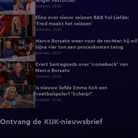
langer vastzitten
Gisteren, 23:33
Eline over nieuw seizoen B&B Vol Liefde:
3:33
‘Fred maakt het seizoen’
Gisteren, 23:25
Marco Borsato weer voor de rechter: hij wil
3:32
bijna vier ton aan proceskosten terug
Gisteren, 23:13
Evert Santegoeds over 'comeback' van
8:57
Marco Borsato
Gisteren, 23:04
Is nieuwe liefde Emma Kok een
0:38
voetbalspeler? 'Scherp!'
Gisteren, 21:05
Ontvang de KIJK-nieuwsbrief
Meld je aan voor de nieuwsbrief en blijf op de hoogte van
het laatste nieuws over de programma’s en series op KIJK.