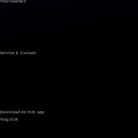
Voorwaarden
Gebruiksvoorwaarden
Cookie instellingen
Cookieverklaring
Privacyverklaring
Toegankelijkheid
Algemene voorwaarden KIJK
Service & Contact
Aanmelden voor een programma
Acties
Adverteren
Smart TV inlog
Over KIJK
Vacatures
Klantenservice
Download de KIJK app
Volg KIJK
©
2026 Talpa Network. Alle rechten voorbehouden. Geen
tekst- en datamining.