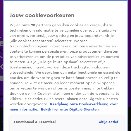
Jouw cookievoorkeuren
Wij en onze
28
partners gebruiken cookies en vergelijkbare
technieken om informatie te verzamelen over jou als gebruiker
van onze website(s), jouw gedrag en jouw apparaten. Als je
„Alle cookies accepteren” selecteert, worden
Uitzending Gemist
Populaire programma's
Zenders
Genres
trackingtechnologieën ingeschakeld om onze advertenties en
Clips
Films
Radio
Smart TV inlog
Shop
content te kunnen personaliseren, onze producten en diensten
te verbeteren en om de prestaties van advertenties en content
Volg KIJK
te meten. Als je „Huidige keuze opslaan” selecteert of je
toestemming intrekt, worden deze trackingtechnologieën
uitgeschakeld. We gebruiken dan enkel functionele en essentiële
Zoeken
cookies om de website goed te laten functioneren en veilig te
houden. Je kunt dit menu op ieder moment opnieuw openen
om je keuzes te wijzigen of om je toestemming in te trekken
door op de link Cookie-instellingen onder aan de webpagina te
Home
Uitzending Gemist
Programma's
De Bondgenoten
De
klikken. Je selecties zullen overal binnen onze Digitale Diensten
Oranjezomer
Livestreams
Shop
worden doorgevoerd.
Raadpleeg onze Cookieverklaring voor
meer informatie.
Bekijk hier onze Digitale Diensten.
Shownieuws
Altijd actief
Functioneel & Essentieel
Verscheen Rafael van der Vaart 'dronken' op tv? Dít zegt hij
zelf