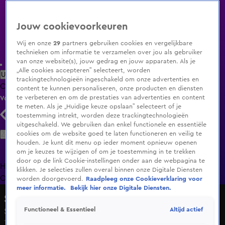
Jouw cookievoorkeuren
Wij en onze
29
partners gebruiken cookies en vergelijkbare
technieken om informatie te verzamelen over jou als gebruiker
van onze website(s), jouw gedrag en jouw apparaten. Als je
„Alle cookies accepteren” selecteert, worden
Uitzending Gemist
Populaire programma's
Zenders
Genres
trackingtechnologieën ingeschakeld om onze advertenties en
Clips
Films
Radio
Smart TV inlog
Shop
content te kunnen personaliseren, onze producten en diensten
te verbeteren en om de prestaties van advertenties en content
Volg KIJK
te meten. Als je „Huidige keuze opslaan” selecteert of je
toestemming intrekt, worden deze trackingtechnologieën
uitgeschakeld. We gebruiken dan enkel functionele en essentiële
Zoeken
cookies om de website goed te laten functioneren en veilig te
houden. Je kunt dit menu op ieder moment opnieuw openen
om je keuzes te wijzigen of om je toestemming in te trekken
door op de link Cookie-instellingen onder aan de webpagina te
Home
Uitzending Gemist
Programma's
De Bondgenoten
De
klikken. Je selecties zullen overal binnen onze Digitale Diensten
Oranjezomer
Livestreams
Shop
worden doorgevoerd.
Raadpleeg onze Cookieverklaring voor
meer informatie.
Bekijk hier onze Digitale Diensten.
Shownieuws Specials
Altijd actief
Functioneel & Essentieel
Seizoen 1, aflevering 14
13 dec 2015, 22:55