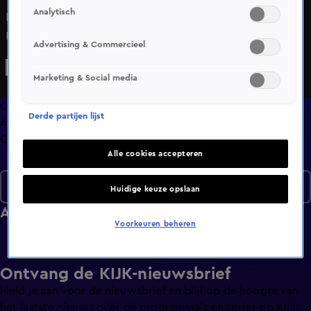
Analytisch
Deze special van Shownieuws staat in het teken van de
première van Beauty and the Beast.
Advertising & Commercieel
Marketing & Social media
Overzicht
Derde partijen lijst
Afleveringen
Clips
Alle cookies accepteren
Seizoen 1
Huidige keuze opslaan
Afleveringen
Voorkeuren beheren
Ontvang de KIJK-nieuwsbrief
Meld je aan voor de nieuwsbrief en blijf op de hoogte van
het laatste nieuws over de programma’s en series op KIJK.