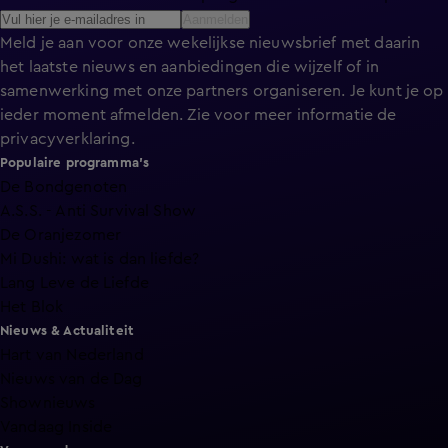
Aanmelden
Meld je aan voor onze wekelijkse nieuwsbrief met daarin
het laatste nieuws en aanbiedingen die wijzelf of in
samenwerking met onze partners organiseren. Je kunt je op
ieder moment afmelden. Zie voor meer informatie de
privacyverklaring
.
Populaire programma's
De Bondgenoten
A.S.S. - Anti Survival Show
De Oranjezomer
Mi Dushi: wat is dan liefde?
Lang Leve de Liefde
Het Blok
Nieuws & Actualiteit
Hart van Nederland
Nieuws van de Dag
Shownieuws
Vandaag Inside