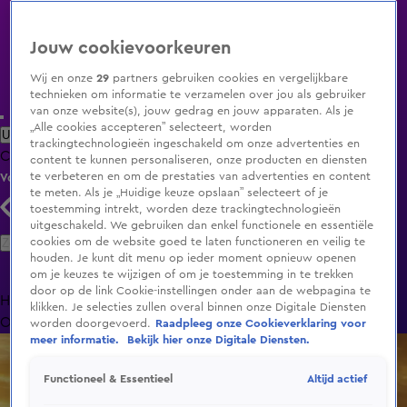
Jouw cookievoorkeuren
Wij en onze
29
partners gebruiken cookies en vergelijkbare
technieken om informatie te verzamelen over jou als gebruiker
van onze website(s), jouw gedrag en jouw apparaten. Als je
„Alle cookies accepteren” selecteert, worden
Uitzending Gemist
Populaire programma's
Zenders
Genres
trackingtechnologieën ingeschakeld om onze advertenties en
Clips
Films
Radio
Smart TV inlog
Shop
content te kunnen personaliseren, onze producten en diensten
te verbeteren en om de prestaties van advertenties en content
Volg KIJK
te meten. Als je „Huidige keuze opslaan” selecteert of je
toestemming intrekt, worden deze trackingtechnologieën
uitgeschakeld. We gebruiken dan enkel functionele en essentiële
Zoeken
cookies om de website goed te laten functioneren en veilig te
houden. Je kunt dit menu op ieder moment opnieuw openen
om je keuzes te wijzigen of om je toestemming in te trekken
door op de link Cookie-instellingen onder aan de webpagina te
Home
Uitzending Gemist
Programma's
De Bondgenoten
De
klikken. Je selecties zullen overal binnen onze Digitale Diensten
Oranjezomer
Livestreams
Shop
worden doorgevoerd.
Raadpleeg onze Cookieverklaring voor
meer informatie.
Bekijk hier onze Digitale Diensten.
Altijd actief
Functioneel & Essentieel