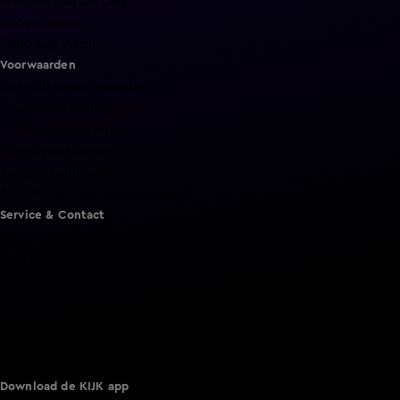
Nieuws van de Dag
Shownieuws
Vandaag Inside
Voorwaarden
Gebruiksvoorwaarden
Cookie instellingen
Cookieverklaring
Privacyverklaring
Toegankelijkheid
Algemene voorwaarden KIJK
Service & Contact
Aanmelden voor een programma
Acties
Adverteren
Smart TV inlog
Over KIJK
Vacatures
Klantenservice
Download de KIJK app