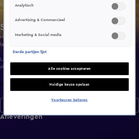
Analytisch
Advertising & Commercieel
SEAL Team
Marketing & Social media
Het SEAL-team traint voor de gevaarlijkste missies die het
land van ze kan vragen. Jason Hayes leidt deze elite-
eenheid, ten koste van zijn gezinsleven.
Derde partijen lijst
Laatste
aflevering
Alle cookies accepteren
Afleveringen
Huidige keuze opslaan
Voorkeuren beheren
Seizoen 5
Afleveringen