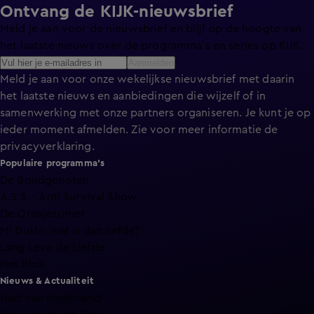
Ontvang de KIJK-nieuwsbrief
Meld je aan voor de nieuwsbrief en blijf op de hoogte van
het laatste nieuws over de programma’s en series op KIJK.
Aanmelden
Meld je aan voor onze wekelijkse nieuwsbrief met daarin
het laatste nieuws en aanbiedingen die wijzelf of in
samenwerking met onze partners organiseren. Je kunt je op
ieder moment afmelden. Zie voor meer informatie de
privacyverklaring
.
Populaire programma's
De Bondgenoten
A.S.S. - Anti Survival Show
De Oranjezomer
Mi Dushi: wat is dan liefde?
Lang Leve de Liefde
Het Blok
Nieuws & Actualiteit
Hart van Nederland