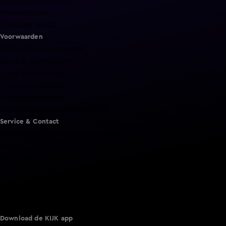
Nieuws van de Dag
Shownieuws
Vandaag Inside
Voorwaarden
Gebruiksvoorwaarden
Cookie instellingen
Cookieverklaring
Privacyverklaring
Toegankelijkheid
Algemene voorwaarden KIJK
Service & Contact
Aanmelden voor een programma
Acties
Adverteren
Smart TV inlog
Over KIJK
Vacatures
Klantenservice
Download de KIJK app