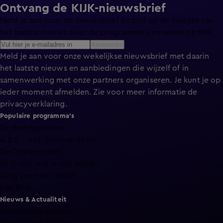
Ontvang de KIJK-nieuwsbrief
Meld je aan voor de nieuwsbrief en blijf op de hoogte van
het laatste nieuws over de programma’s en series op KIJK.
Aanmelden
Meld je aan voor onze wekelijkse nieuwsbrief met daarin
het laatste nieuws en aanbiedingen die wijzelf of in
samenwerking met onze partners organiseren. Je kunt je op
ieder moment afmelden. Zie voor meer informatie de
privacyverklaring
.
Populaire programma's
De Bondgenoten
A.S.S. - Anti Survival Show
De Oranjezomer
Mi Dushi: wat is dan liefde?
Lang Leve de Liefde
Het Blok
Nieuws & Actualiteit
Hart van Nederland