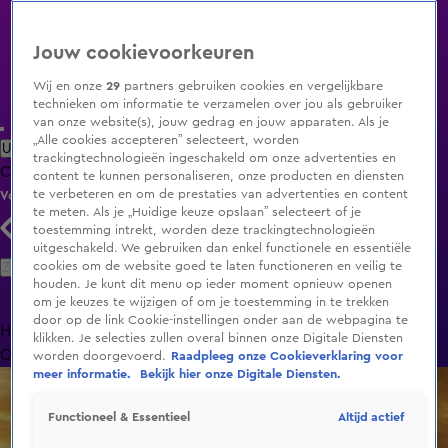
Jouw cookievoorkeuren
Wij en onze
29
partners gebruiken cookies en vergelijkbare
technieken om informatie te verzamelen over jou als gebruiker
van onze website(s), jouw gedrag en jouw apparaten. Als je
„Alle cookies accepteren” selecteert, worden
Uitzending Gemist
Populaire programma's
Zenders
Genres
trackingtechnologieën ingeschakeld om onze advertenties en
Clips
Films
Radio
Smart TV inlog
Shop
content te kunnen personaliseren, onze producten en diensten
te verbeteren en om de prestaties van advertenties en content
Volg KIJK
te meten. Als je „Huidige keuze opslaan” selecteert of je
toestemming intrekt, worden deze trackingtechnologieën
uitgeschakeld. We gebruiken dan enkel functionele en essentiële
Zoeken
cookies om de website goed te laten functioneren en veilig te
houden. Je kunt dit menu op ieder moment opnieuw openen
om je keuzes te wijzigen of om je toestemming in te trekken
door op de link Cookie-instellingen onder aan de webpagina te
Home
Uitzending Gemist
Programma's
De Bondgenoten
De
klikken. Je selecties zullen overal binnen onze Digitale Diensten
Oranjezomer
Livestreams
Shop
worden doorgevoerd.
Raadpleeg onze Cookieverklaring voor
meer informatie.
Bekijk hier onze Digitale Diensten.
Altijd actief
Functioneel & Essentieel