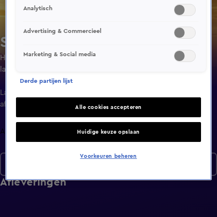
Analytisch
Advertising & Commercieel
SEAL Team
Marketing & Social media
Het SEAL-team traint voor de gevaarlijkste missies die het
land van ze kan vragen. Jason Hayes leidt deze elite-
eenheid, ten koste van zijn gezinsleven.
Derde partijen lijst
Laatste
aflevering
Alle cookies accepteren
Afleveringen
Huidige keuze opslaan
Voorkeuren beheren
Seizoen 5
Afleveringen