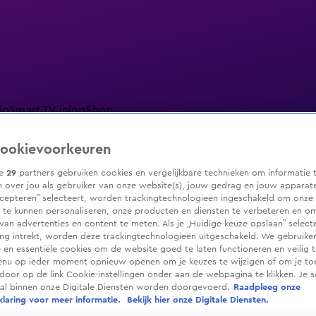
io
Smart TV inlog
Shop
ookievoorkeuren
ze
29
partners gebruiken cookies en vergelijkbare technieken om informatie 
 over jou als gebruiker van onze website(s), jouw gedrag en jouw apparaten.
ranjezomer
Livestreams
Shop
cepteren” selecteert, worden trackingtechnologieën ingeschakeld om onze 
 te kunnen personaliseren, onze producten en diensten te verbeteren en o
 van advertenties en content te meten. Als je „Huidige keuze opslaan” selecte
g intrekt, worden deze trackingtechnologieën uitgeschakeld. We gebruike
e en essentiële cookies om de website goed te laten functioneren en veilig 
enu op ieder moment opnieuw openen om je keuzes te wijzigen of om je t
 door op de link Cookie-instellingen onder aan de webpagina te klikken. Je s
ral binnen onze Digitale Diensten worden doorgevoerd.
Raadpleeg onze
laring voor meer informatie.
Bekijk hier onze Digitale Diensten.