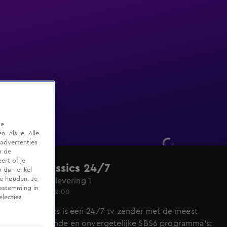
te
 Als je „Alle
advertenties
m de
ert of je
SBS6 Classics 24/7
n dan enkel
te houden. Je
Seizoen 1, aflevering 1
oestemming in
24 juli 2024, 12:00
electies
SBS6 Classics is een 24/7 tv-zender met de meest
spraakmakende en onvergetelijke SBS6 programma's: