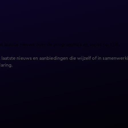
et laatste nieuws over de programma’s en series op KIJK.
 laatste nieuws en aanbiedingen die wijzelf of in samenwerki
laring
.