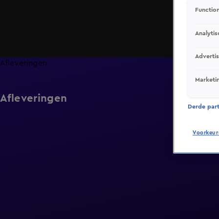
Function
Analytis
Adverti
Afleveringen
Marketi
Afleveringen
Derde parti
Voorkeur