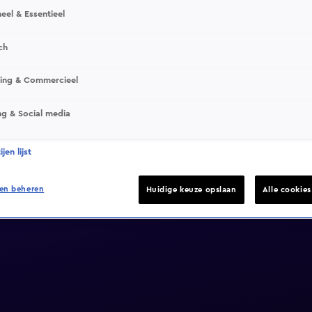
eel & Essentieel
ch
sing & Commercieel
ng & Social media
jen lijst
en beheren
Huidige keuze opslaan
Alle cookie