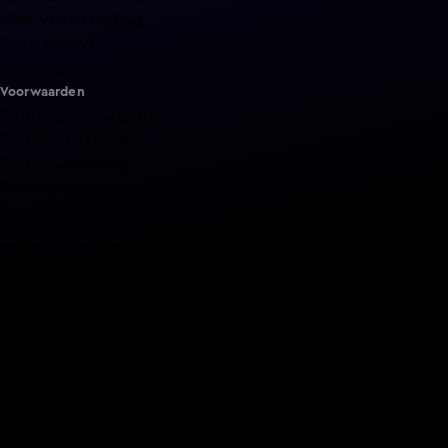
Nieuws van de Dag
Shownieuws
Vandaag Inside
Voorwaarden
Gebruiksvoorwaarden
Cookie instellingen
Cookieverklaring
Privacyverklaring
Toegankelijkheid
Algemene voorwaarden KIJK
Service & Contact
Aanmelden voor een programma
Acties
Adverteren
Smart TV inlog
Over KIJK
Vacatures
Klantenservice