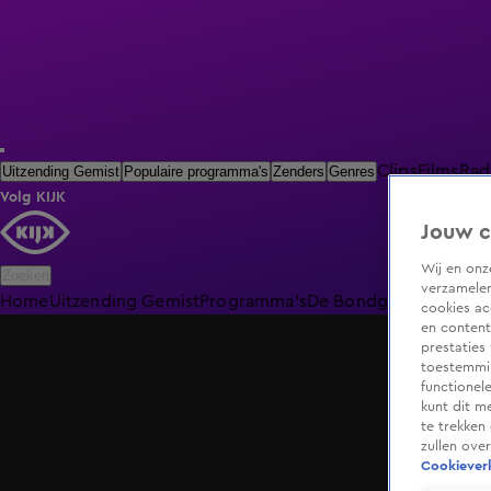
Clips
Films
Rad
Uitzending Gemist
Populaire programma's
Zenders
Genres
Volg KIJK
Jouw c
Wij en on
Zoeken
verzamelen
Home
Uitzending Gemist
Programma's
De Bondgenoten
De O
cookies ac
en content
prestaties
toestemmin
functionel
kunt dit m
te trekken
zullen ove
Cookieverk