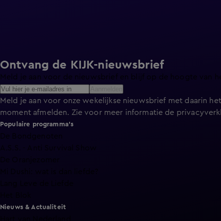
Ontvang de KIJK-nieuwsbrief
Meld je aan voor de nieuwsbrief en blijf op de hoogte van h
Aanmelden
Meld je aan voor onze wekelijkse nieuwsbrief met daarin het
moment afmelden. Zie voor meer informatie de
privacyverk
Populaire programma's
De Bondgenoten
A.S.S. - Anti Survival Show
De Oranjezomer
Mi Dushi: wat is dan liefde?
Lang Leve de Liefde
Het Blok
Nieuws & Actualiteit
Hart van Nederland