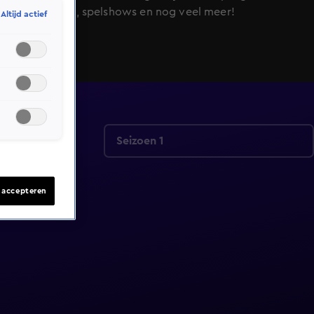
realityseries, spelshows en nog veel meer!
Altijd actief
Seizoen 1
s accepteren