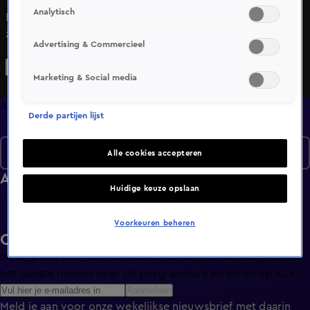
Analytisch
Een programma waarin we laten zien hoe we als land, als
zorgverlener en als cliënt samen sterk kunnen staan.
Advertising & Commercieel
Niemand hoeft dit alleen te doen en voor iedereen is er
een oplossing mogelijk. Nathalie gaat op zoek naar
Marketing & Social media
oplossingen en antwoorden voor dagelijkse problemen
binnen de zorg.
Afleveringen
Derde partijen lijst
Seizoen 2
Alle cookies accepteren
Afleveringen
Huidige keuze opslaan
Voorkeuren beheren
Ontvang de KIJK-nieuwsbrief
Meld je aan voor de nieuwsbrief en blijf op de hoogte van
het laatste nieuws over de programma’s en series op KIJK.
Aanmelden
Meld je aan voor onze wekelijkse nieuwsbrief met daarin