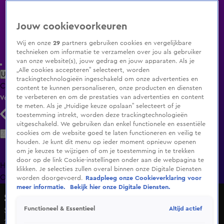
Jouw cookievoorkeuren
Wij en onze
29
partners gebruiken cookies en vergelijkbare
technieken om informatie te verzamelen over jou als gebruiker
van onze website(s), jouw gedrag en jouw apparaten. Als je
„Alle cookies accepteren” selecteert, worden
Uitzending Gemist
Populaire programma's
Zenders
Genres
trackingtechnologieën ingeschakeld om onze advertenties en
Clips
Films
Radio
Smart TV inlog
Shop
content te kunnen personaliseren, onze producten en diensten
te verbeteren en om de prestaties van advertenties en content
Volg KIJK
te meten. Als je „Huidige keuze opslaan” selecteert of je
toestemming intrekt, worden deze trackingtechnologieën
uitgeschakeld. We gebruiken dan enkel functionele en essentiële
Zoeken
cookies om de website goed te laten functioneren en veilig te
houden. Je kunt dit menu op ieder moment opnieuw openen
om je keuzes te wijzigen of om je toestemming in te trekken
door op de link Cookie-instellingen onder aan de webpagina te
Home
Uitzending Gemist
Programma's
De Bondgenoten
De
klikken. Je selecties zullen overal binnen onze Digitale Diensten
Oranjezomer
Livestreams
Shop
worden doorgevoerd.
Raadpleeg onze Cookieverklaring voor
meer informatie.
Bekijk hier onze Digitale Diensten.
Samen Sterk
Altijd actief
Functioneel & Essentieel
Seizoen 2, aflevering 11
27 mei 2017, 16:30