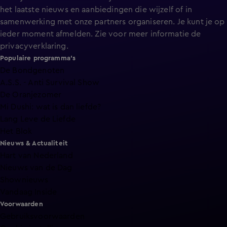
het laatste nieuws en aanbiedingen die wijzelf of in
samenwerking met onze partners organiseren. Je kunt je op
ieder moment afmelden. Zie voor meer informatie de
privacyverklaring
.
Populaire programma's
De Bondgenoten
A.S.S. - Anti Survival Show
De Oranjezomer
Mi Dushi: wat is dan liefde?
Lang Leve de Liefde
Het Blok
Nieuws & Actualiteit
Hart van Nederland
Nieuws van de Dag
Shownieuws
Vandaag Inside
Voorwaarden
Gebruiksvoorwaarden