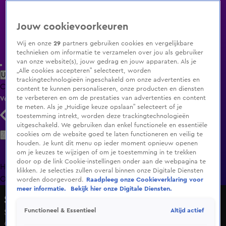
Jouw cookievoorkeuren
Wij en onze
29
partners gebruiken cookies en vergelijkbare
technieken om informatie te verzamelen over jou als gebruiker
van onze website(s), jouw gedrag en jouw apparaten. Als je
„Alle cookies accepteren” selecteert, worden
Uitzending Gemist
Populaire programma's
Zenders
Genres
trackingtechnologieën ingeschakeld om onze advertenties en
Clips
Films
Radio
Smart TV inlog
Shop
content te kunnen personaliseren, onze producten en diensten
te verbeteren en om de prestaties van advertenties en content
Volg KIJK
te meten. Als je „Huidige keuze opslaan” selecteert of je
toestemming intrekt, worden deze trackingtechnologieën
uitgeschakeld. We gebruiken dan enkel functionele en essentiële
Zoeken
cookies om de website goed te laten functioneren en veilig te
houden. Je kunt dit menu op ieder moment opnieuw openen
om je keuzes te wijzigen of om je toestemming in te trekken
door op de link Cookie-instellingen onder aan de webpagina te
Home
Uitzending Gemist
Programma's
De Bondgenoten
De
klikken. Je selecties zullen overal binnen onze Digitale Diensten
Oranjezomer
Livestreams
Shop
worden doorgevoerd.
Raadpleeg onze Cookieverklaring voor
meer informatie.
Bekijk hier onze Digitale Diensten.
Samen Sterk
Altijd actief
Functioneel & Essentieel
Seizoen 5, aflevering 2
4 dec 2022, 14:59