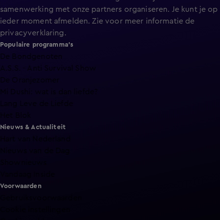
samenwerking met onze partners organiseren. Je kunt je op
ieder moment afmelden. Zie voor meer informatie de
privacyverklaring
.
Populaire programma's
De Bondgenoten
A.S.S. - Anti Survival Show
De Oranjezomer
Mi Dushi: wat is dan liefde?
Lang Leve de Liefde
Het Blok
Nieuws & Actualiteit
Hart van Nederland
Nieuws van de Dag
Shownieuws
Vandaag Inside
Voorwaarden
Gebruiksvoorwaarden
Cookie instellingen