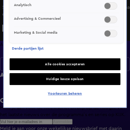
Analytisch
SBS6, RTL en de NPO brengen een gezamenlijk programma
om zoveel mogelijk geld in te zamelen voor de
Advertising & Commercieel
humanitaire nood waarin honderdduizenden Oekraïners
verkeren.
Marketing & Social media
Afleveringen
Derde partijen lijst
Seizoen 1
Alle cookies accepteren
Afleveringen
Huidige keuze opslaan
Voorkeuren beheren
Ontvang de KIJK-nieuwsbrief
Meld je aan voor de nieuwsbrief en blijf op de hoogte van
het laatste nieuws over de programma’s en series op KIJK.
Aanmelden
Meld je aan voor onze wekelijkse nieuwsbrief met daarin