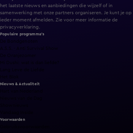
het laatste nieuws en aanbiedingen die wijzelf of in
samenwerking met onze partners organiseren. Je kunt je op
ieder moment afmelden. Zie voor meer informatie de
privacyverklaring
.
Populaire programma's
De Bondgenoten
A.S.S. - Anti Survival Show
De Oranjezomer
Mi Dushi: wat is dan liefde?
Lang Leve de Liefde
Het Blok
Nieuws & Actualiteit
Hart van Nederland
Nieuws van de Dag
Shownieuws
Vandaag Inside
Voorwaarden
Gebruiksvoorwaarden