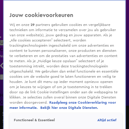
Jouw cookievoorkeuren
Wij en onze
29
partners gebruiken cookies en vergelijkbare
technieken om informatie te verzamelen over jou als gebruiker
van onze website(s), jouw gedrag en jouw apparaten. Als je
„Alle cookies accepteren” selecteert, worden
Uitzending Gemist
Populaire programma's
Zenders
Genres
trackingtechnologieën ingeschakeld om onze advertenties en
Clips
Films
Radio
Smart TV inlog
Shop
content te kunnen personaliseren, onze producten en diensten
te verbeteren en om de prestaties van advertenties en content
Volg KIJK
te meten. Als je „Huidige keuze opslaan” selecteert of je
toestemming intrekt, worden deze trackingtechnologieën
uitgeschakeld. We gebruiken dan enkel functionele en essentiële
Zoeken
cookies om de website goed te laten functioneren en veilig te
houden. Je kunt dit menu op ieder moment opnieuw openen
om je keuzes te wijzigen of om je toestemming in te trekken
door op de link Cookie-instellingen onder aan de webpagina te
Home
Uitzending Gemist
Programma's
De Bondgenoten
De
klikken. Je selecties zullen overal binnen onze Digitale Diensten
Oranjezomer
Livestreams
Shop
worden doorgevoerd.
Raadpleeg onze Cookieverklaring voor
meer informatie.
Bekijk hier onze Digitale Diensten.
Samen In Actie Voor Oekraïne
Altijd actief
Functioneel & Essentieel
Seizoen 1, aflevering 1
7 mrt 2022, 20:30