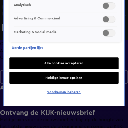
Analytisch
Bas is op vakantie. Jordi en Julia vertellen hoe hun Mud
Masters uitje in het water viel én dat ze spontaan bij Bas op
Advertising & Commercieel
bezoek gingen. Ook bespreken de vrienden de
gynaecoloog en vliegtuigeten.
Marketing & Social media
Overzicht
Derde partijen lijst
Afleveringen
Clips
Alle cookies accepteren
Seizoen 1
Huidige keuze opslaan
Afleveringen
Voorkeuren beheren
Ontvang de KIJK-nieuwsbrief
Meld je aan voor de nieuwsbrief en blijf op de hoogte van
het laatste nieuws over de programma’s en series op KIJK.