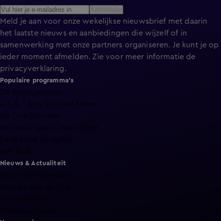
Aanmelden
Meld je aan voor onze wekelijkse nieuwsbrief met daarin
het laatste nieuws en aanbiedingen die wijzelf of in
samenwerking met onze partners organiseren. Je kunt je op
ieder moment afmelden. Zie voor meer informatie de
privacyverklaring
.
Populaire programma's
De Bondgenoten
A.S.S. - Anti Survival Show
De Oranjezomer
Mi Dushi: wat is dan liefde?
Lang Leve de Liefde
Het Blok
Nieuws & Actualiteit
Hart van Nederland
Nieuws van de Dag
Shownieuws
Vandaag Inside