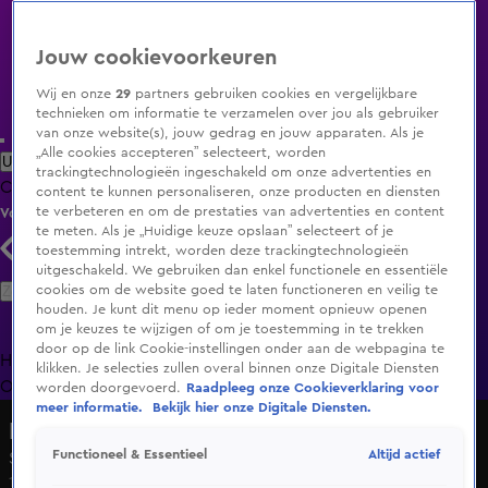
Jouw cookievoorkeuren
Wij en onze
29
partners gebruiken cookies en vergelijkbare
technieken om informatie te verzamelen over jou als gebruiker
van onze website(s), jouw gedrag en jouw apparaten. Als je
„Alle cookies accepteren” selecteert, worden
Uitzending Gemist
Populaire programma's
Zenders
Genres
trackingtechnologieën ingeschakeld om onze advertenties en
Clips
Films
Radio
Smart TV inlog
Shop
content te kunnen personaliseren, onze producten en diensten
te verbeteren en om de prestaties van advertenties en content
Volg KIJK
te meten. Als je „Huidige keuze opslaan” selecteert of je
toestemming intrekt, worden deze trackingtechnologieën
uitgeschakeld. We gebruiken dan enkel functionele en essentiële
Zoeken
cookies om de website goed te laten functioneren en veilig te
houden. Je kunt dit menu op ieder moment opnieuw openen
om je keuzes te wijzigen of om je toestemming in te trekken
door op de link Cookie-instellingen onder aan de webpagina te
Home
Uitzending Gemist
Programma's
De Bondgenoten
De
klikken. Je selecties zullen overal binnen onze Digitale Diensten
Oranjezomer
Livestreams
Shop
worden doorgevoerd.
Raadpleeg onze Cookieverklaring voor
meer informatie.
Bekijk hier onze Digitale Diensten.
Rondje op de Zaak
Altijd actief
Functioneel & Essentieel
Seizoen 1, aflevering 39
10 okt 2024, 16:00