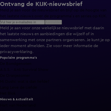
Ontvang de KIJK-nieuwsbrief
Meld je aan voor de nieuwsbrief en blijf op de hoogte van
het laatste nieuws over de programma’s en series op KIJK.
Aanmelden
Meld je aan voor onze wekelijkse nieuwsbrief met daarin
het laatste nieuws en aanbiedingen die wijzelf of in
samenwerking met onze partners organiseren. Je kunt je op
ieder moment afmelden. Zie voor meer informatie de
privacyverklaring
.
Populaire programma's
De Bondgenoten
A.S.S. - Anti Survival Show
De Oranjezomer
Mi Dushi: wat is dan liefde?
Lang Leve de Liefde
Het Blok
Nieuws & Actualiteit
Hart van Nederland