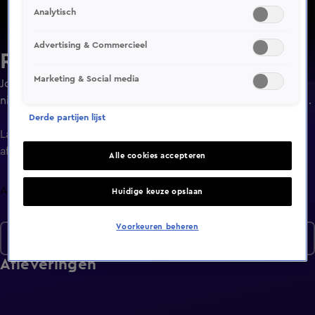
Analytisch
Advertising & Commercieel
Release Reacties
Marketing & Social media
Jouw favoriete artiesten, BN'ers & influencers checken de
nieuwste releases. Ze geven hun ongezouten mening over
de tracks en beantwoorden tegelijkertijd vragen over hun
Derde partijen lijst
persoonlijke leven.
Laatste
aflevering
Alle cookies accepteren
Afleveringen
Huidige keuze opslaan
Voorkeuren beheren
Seizoen 2024
Afleveringen