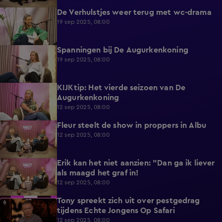
De Verhulstjes weer terug met wc-drama
5:30
19 sep 2025, 08:00
Spanningen bij De Augurkenkoning
4:11
19 sep 2025, 08:00
KIJKtip: Het vierde seizoen van De
2:38
Augurkenkoning
12 sep 2025, 08:00
Fleur steelt de show in proppers in Albu
5:13
12 sep 2025, 08:00
Erik kan het niet aanzien: "Dan ga ik liever
3:18
als maagd het graf in!
12 sep 2025, 08:00
Tony spreekt zich uit over pestgedrag
3:33
tijdens Echte Jongens Op Safari
12 sep 2025, 08:00