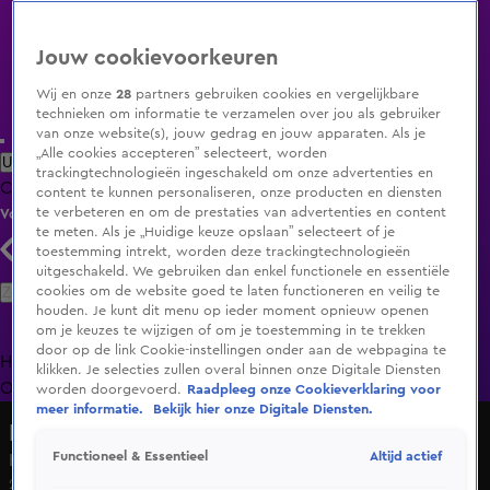
Jouw cookievoorkeuren
Wij en onze
28
partners gebruiken cookies en vergelijkbare
technieken om informatie te verzamelen over jou als gebruiker
van onze website(s), jouw gedrag en jouw apparaten. Als je
„Alle cookies accepteren” selecteert, worden
Uitzending Gemist
Populaire programma's
Zenders
Genres
trackingtechnologieën ingeschakeld om onze advertenties en
Clips
Films
Radio
Smart TV inlog
Shop
content te kunnen personaliseren, onze producten en diensten
te verbeteren en om de prestaties van advertenties en content
Volg KIJK
te meten. Als je „Huidige keuze opslaan” selecteert of je
toestemming intrekt, worden deze trackingtechnologieën
uitgeschakeld. We gebruiken dan enkel functionele en essentiële
Zoeken
cookies om de website goed te laten functioneren en veilig te
houden. Je kunt dit menu op ieder moment opnieuw openen
om je keuzes te wijzigen of om je toestemming in te trekken
door op de link Cookie-instellingen onder aan de webpagina te
Home
Uitzending Gemist
Programma's
De Bondgenoten
De
klikken. Je selecties zullen overal binnen onze Digitale Diensten
Oranjezomer
Livestreams
Shop
worden doorgevoerd.
Raadpleeg onze Cookieverklaring voor
meer informatie.
Bekijk hier onze Digitale Diensten.
RealityShow
Altijd actief
Functioneel & Essentieel
Hoe is het nu met Zee van Paradise Hotel?
22 nov 2024, 11:22