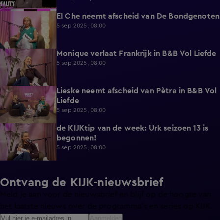
El Che neemt afscheid van De Bondgenoten
4:04
5 sep 2025, 08:00
Monique verlaat Frankrijk in B&B Vol Liefde
2:56
5 sep 2025, 08:00
Lieske neemt afscheid van Pètra in B&B Vol
0:44
Liefde
5 sep 2025, 08:00
de KIJKtip van de week: Urk seizoen 13 is
2:56
begonnen!
5 sep 2025, 08:00
Ontvang de KIJK-nieuwsbrief
Meld je aan voor de nieuwsbrief en blijf op de hoogte van
het laatste nieuws over de programma’s en series op KIJK.
Aanmelden