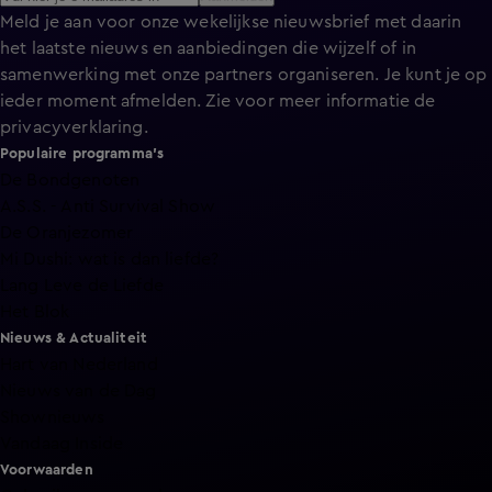
Meld je aan voor onze wekelijkse nieuwsbrief met daarin
het laatste nieuws en aanbiedingen die wijzelf of in
samenwerking met onze partners organiseren. Je kunt je op
ieder moment afmelden. Zie voor meer informatie de
privacyverklaring
.
Populaire programma's
De Bondgenoten
A.S.S. - Anti Survival Show
De Oranjezomer
Mi Dushi: wat is dan liefde?
Lang Leve de Liefde
Het Blok
Nieuws & Actualiteit
Hart van Nederland
Nieuws van de Dag
Shownieuws
Vandaag Inside
Voorwaarden