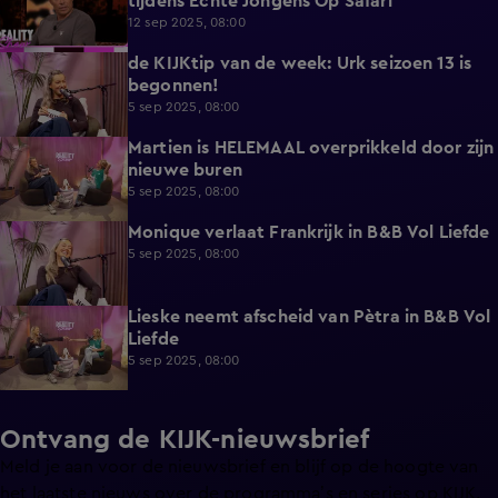
tijdens Echte Jongens Op Safari
12 sep 2025, 08:00
de KIJKtip van de week: Urk seizoen 13 is
2:56
begonnen!
5 sep 2025, 08:00
Martien is HELEMAAL overprikkeld door zijn
4:43
nieuwe buren
5 sep 2025, 08:00
Monique verlaat Frankrijk in B&B Vol Liefde
2:56
5 sep 2025, 08:00
Lieske neemt afscheid van Pètra in B&B Vol
0:44
Liefde
5 sep 2025, 08:00
Ontvang de KIJK-nieuwsbrief
Meld je aan voor de nieuwsbrief en blijf op de hoogte van
het laatste nieuws over de programma’s en series op KIJK.