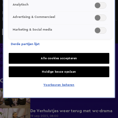
Analytisch
25 juli 2025, 08:00
Echte Jongens op Safari gaat bijna van start en de meiden
Advertising & Commercieel
kunnen niet wachten. Ze bekijken samen de eerste promo
en reageren op de heren. Eén ding is zeker: dit wordt
Marketing & Social media
genieten.
Derde partijen lijst
Overzicht
Afleveringen
Alle cookies accepteren
Clips
Info
Huidige keuze opslaan
Clips
Voorkeuren beheren
KIJKtip van de week: Special Forces VIPS
3:10
19 sep 2025, 08:00
De Verhulstjes weer terug met wc-drama
5:30
19 sep 2025, 08:00