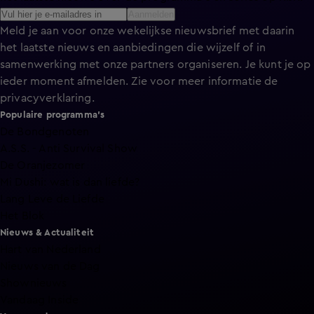
Aanmelden
Meld je aan voor onze wekelijkse nieuwsbrief met daarin
het laatste nieuws en aanbiedingen die wijzelf of in
samenwerking met onze partners organiseren. Je kunt je op
ieder moment afmelden. Zie voor meer informatie de
privacyverklaring
.
Populaire programma's
De Bondgenoten
A.S.S. - Anti Survival Show
De Oranjezomer
Mi Dushi: wat is dan liefde?
Lang Leve de Liefde
Het Blok
Nieuws & Actualiteit
Hart van Nederland
Nieuws van de Dag
Shownieuws
Vandaag Inside