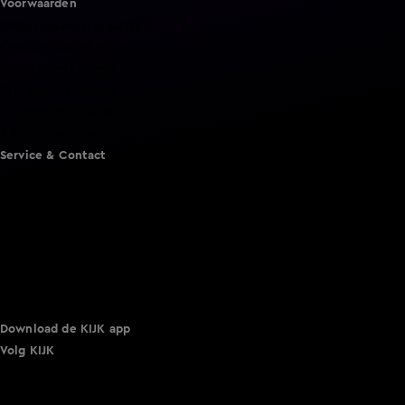
Voorwaarden
Gebruiksvoorwaarden
Cookie instellingen
Cookieverklaring
Privacyverklaring
Toegankelijkheid
Algemene voorwaarden KIJK
Service & Contact
Aanmelden voor een programma
Acties
Adverteren
Smart TV inlog
Over KIJK
Vacatures
Klantenservice
Download de KIJK app
Volg KIJK
©
2026 Talpa Network. Alle rechten voorbehouden. Geen
tekst- en datamining.