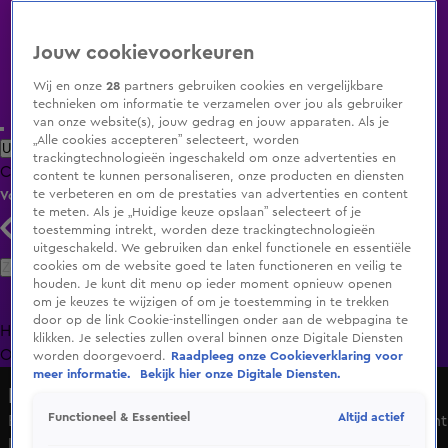
Jouw cookievoorkeuren
Wij en onze
28
partners gebruiken cookies en vergelijkbare
technieken om informatie te verzamelen over jou als gebruiker
van onze website(s), jouw gedrag en jouw apparaten. Als je
„Alle cookies accepteren” selecteert, worden
Uitzending Gemist
Populaire programma's
Zenders
Genres
trackingtechnologieën ingeschakeld om onze advertenties en
Clips
Films
Radio
Smart TV inlog
Shop
content te kunnen personaliseren, onze producten en diensten
te verbeteren en om de prestaties van advertenties en content
Volg KIJK
te meten. Als je „Huidige keuze opslaan” selecteert of je
toestemming intrekt, worden deze trackingtechnologieën
uitgeschakeld. We gebruiken dan enkel functionele en essentiële
Zoeken
cookies om de website goed te laten functioneren en veilig te
houden. Je kunt dit menu op ieder moment opnieuw openen
om je keuzes te wijzigen of om je toestemming in te trekken
door op de link Cookie-instellingen onder aan de webpagina te
Home
Uitzending Gemist
Programma's
De Bondgenoten
De
klikken. Je selecties zullen overal binnen onze Digitale Diensten
Oranjezomer
Livestreams
Shop
worden doorgevoerd.
Raadpleeg onze Cookieverklaring voor
meer informatie.
Bekijk hier onze Digitale Diensten.
RealityShow
Altijd actief
Functioneel & Essentieel
Eerste reacties op Echte Jongens op Safari: 'Dit wordt echt
leuk!'