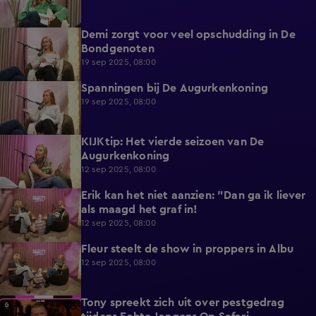
Demi zorgt voor veel opschudding in De
3:45
Bondgenoten
19 sep 2025, 08:00
Spanningen bij De Augurkenkoning
4:11
19 sep 2025, 08:00
KIJKtip: Het vierde seizoen van De
2:38
Augurkenkoning
12 sep 2025, 08:00
Erik kan het niet aanzien: "Dan ga ik liever
3:18
als maagd het graf in!
12 sep 2025, 08:00
Fleur steelt de show in proppers in Albu
5:13
12 sep 2025, 08:00
Tony spreekt zich uit over pestgedrag
3:33