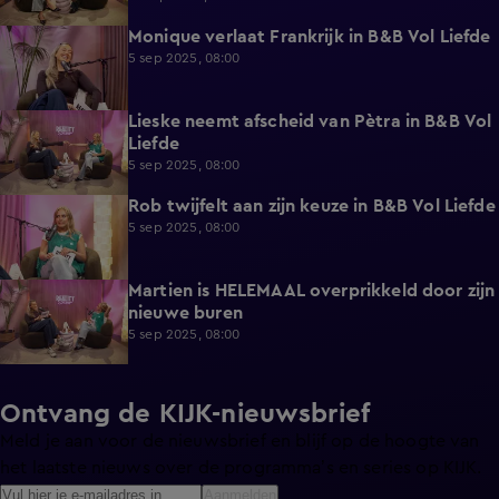
Monique verlaat Frankrijk in B&B Vol Liefde
2:56
5 sep 2025, 08:00
Lieske neemt afscheid van Pètra in B&B Vol
0:44
Liefde
5 sep 2025, 08:00
Rob twijfelt aan zijn keuze in B&B Vol Liefde
1:26
5 sep 2025, 08:00
Martien is HELEMAAL overprikkeld door zijn
4:43
nieuwe buren
5 sep 2025, 08:00
Ontvang de KIJK-nieuwsbrief
Meld je aan voor de nieuwsbrief en blijf op de hoogte van
het laatste nieuws over de programma’s en series op KIJK.
Aanmelden