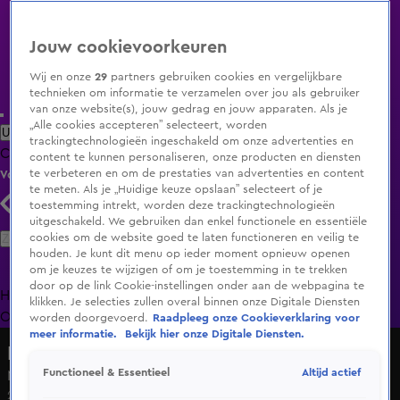
Jouw cookievoorkeuren
Wij en onze
29
partners gebruiken cookies en vergelijkbare
technieken om informatie te verzamelen over jou als gebruiker
van onze website(s), jouw gedrag en jouw apparaten. Als je
„Alle cookies accepteren” selecteert, worden
Uitzending Gemist
Populaire programma's
Zenders
Genres
trackingtechnologieën ingeschakeld om onze advertenties en
Clips
Films
Radio
Smart TV inlog
Shop
content te kunnen personaliseren, onze producten en diensten
te verbeteren en om de prestaties van advertenties en content
Volg KIJK
te meten. Als je „Huidige keuze opslaan” selecteert of je
toestemming intrekt, worden deze trackingtechnologieën
uitgeschakeld. We gebruiken dan enkel functionele en essentiële
Zoeken
cookies om de website goed te laten functioneren en veilig te
houden. Je kunt dit menu op ieder moment opnieuw openen
om je keuzes te wijzigen of om je toestemming in te trekken
door op de link Cookie-instellingen onder aan de webpagina te
Home
Uitzending Gemist
Programma's
De Bondgenoten
De
klikken. Je selecties zullen overal binnen onze Digitale Diensten
Oranjezomer
Livestreams
Shop
worden doorgevoerd.
Raadpleeg onze Cookieverklaring voor
meer informatie.
Bekijk hier onze Digitale Diensten.
RealityShow
Altijd actief
Functioneel & Essentieel
Nieuw seizoen van The Masked Singer is gestart
22 nov 2024, 15:34