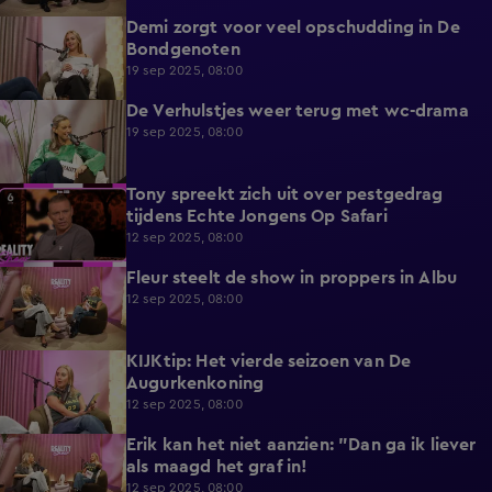
Demi zorgt voor veel opschudding in De
3:45
Bondgenoten
19 sep 2025, 08:00
De Verhulstjes weer terug met wc-drama
5:30
19 sep 2025, 08:00
Tony spreekt zich uit over pestgedrag
3:33
tijdens Echte Jongens Op Safari
12 sep 2025, 08:00
Fleur steelt de show in proppers in Albu
5:13
12 sep 2025, 08:00
KIJKtip: Het vierde seizoen van De
2:38
Augurkenkoning
12 sep 2025, 08:00
Erik kan het niet aanzien: "Dan ga ik liever
3:18
als maagd het graf in!
12 sep 2025, 08:00