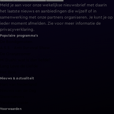
Meld je aan voor onze wekelijkse nieuwsbrief met daarin
het laatste nieuws en aanbiedingen die wijzelf of in
samenwerking met onze partners organiseren. Je kunt je op
ieder moment afmelden. Zie voor meer informatie de
privacyverklaring
.
Populaire programma's
De Bondgenoten
A.S.S. - Anti Survival Show
De Oranjezomer
Mi Dushi: wat is dan liefde?
Lang Leve de Liefde
Het Blok
Nieuws & Actualiteit
Hart van Nederland
Nieuws van de Dag
Shownieuws
Vandaag Inside
Voorwaarden