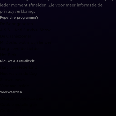
ieder moment afmelden. Zie voor meer informatie de
privacyverklaring
.
Populaire programma's
De Bondgenoten
A.S.S. - Anti Survival Show
De Oranjezomer
Mi Dushi: wat is dan liefde?
Lang Leve de Liefde
Het Blok
Nieuws & Actualiteit
Hart van Nederland
Nieuws van de Dag
Shownieuws
Vandaag Inside
Voorwaarden
Gebruiksvoorwaarden
Cookie instellingen
Cookieverklaring