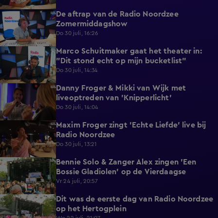
De aftrap van de Radio Noordzee
2:21
Zomermiddagshow
Do 30 juli, 16:26
Marco Schuitmaker gaat het theater in:
2:31
"Dit stond echt op mijn bucketlist"
Do 30 juli, 14:34
Danny Froger & Mikki van Wijk met
0:49
liveoptreden van 'Knipperlicht'
Do 30 juli, 14:04
Maxim Froger zingt 'Echte Liefde' live bij
1:13
Radio Noordzee
Do 30 juli, 13:21
Bennie Solo & Zanger Alex zingen 'Een
3:08
Bossie Gladiolen' op de Vierdaagse
Vr 24 juli, 20:57
Dit was de eerste dag van Radio Noordzee
1:01
op het Hertogplein