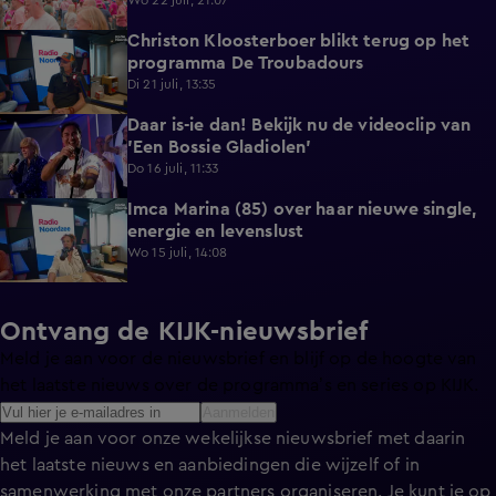
Wo 22 juli, 21:07
Christon Kloosterboer blikt terug op het
2:08
programma De Troubadours
Di 21 juli, 13:35
Daar is-ie dan! Bekijk nu de videoclip van
2:58
'Een Bossie Gladiolen'
Do 16 juli, 11:33
Imca Marina (85) over haar nieuwe single,
5:50
energie en levenslust
Wo 15 juli, 14:08
Ontvang de KIJK-nieuwsbrief
Meld je aan voor de nieuwsbrief en blijf op de hoogte van
het laatste nieuws over de programma’s en series op KIJK.
Aanmelden
Meld je aan voor onze wekelijkse nieuwsbrief met daarin
het laatste nieuws en aanbiedingen die wijzelf of in
samenwerking met onze partners organiseren. Je kunt je op