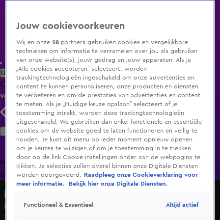
Jouw cookievoorkeuren
Wij en onze
28
partners gebruiken cookies en vergelijkbare
technieken om informatie te verzamelen over jou als gebruiker
van onze website(s), jouw gedrag en jouw apparaten. Als je
„Alle cookies accepteren” selecteert, worden
Uitzending Gemist
Populaire programma's
Zenders
Genres
trackingtechnologieën ingeschakeld om onze advertenties en
Clips
Films
Radio
Smart TV inlog
Shop
content te kunnen personaliseren, onze producten en diensten
te verbeteren en om de prestaties van advertenties en content
Volg KIJK
te meten. Als je „Huidige keuze opslaan” selecteert of je
toestemming intrekt, worden deze trackingtechnologieën
uitgeschakeld. We gebruiken dan enkel functionele en essentiële
Zoeken
cookies om de website goed te laten functioneren en veilig te
houden. Je kunt dit menu op ieder moment opnieuw openen
om je keuzes te wijzigen of om je toestemming in te trekken
door op de link Cookie-instellingen onder aan de webpagina te
Home
Uitzending Gemist
Programma's
De Bondgenoten
De
klikken. Je selecties zullen overal binnen onze Digitale Diensten
Oranjezomer
Livestreams
Shop
worden doorgevoerd.
Raadpleeg onze Cookieverklaring voor
meer informatie.
Bekijk hier onze Digitale Diensten.
Radio Noordzee
Altijd actief
Functioneel & Essentieel
Radio Noordzee - Jeroen van der Boom
1 apr 2025, 09:51