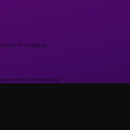
io
Smart TV inlog
Shop
ranjezomer
Livestreams
Shop