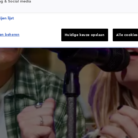
ng & Social media
jen lijst
en beheren
Huidige keuze opslaan
Alle cookie