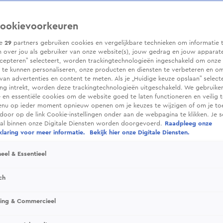
ookievoorkeuren
ze
29
partners gebruiken cookies en vergelijkbare technieken om informatie 
 over jou als gebruiker van onze website(s), jouw gedrag en jouw apparaten.
cepteren” selecteert, worden trackingtechnologieën ingeschakeld om onze 
 te kunnen personaliseren, onze producten en diensten te verbeteren en o
 van advertenties en content te meten. Als je „Huidige keuze opslaan” selecte
g intrekt, worden deze trackingtechnologieën uitgeschakeld. We gebruike
e en essentiële cookies om de website goed te laten functioneren en veilig 
enu op ieder moment opnieuw openen om je keuzes te wijzigen of om je t
 door op de link Cookie-instellingen onder aan de webpagina te klikken. Je s
ral binnen onze Digitale Diensten worden doorgevoerd.
Raadpleeg onze
laring voor meer informatie.
Bekijk hier onze Digitale Diensten.
eel & Essentieel
ch
sing & Commercieel