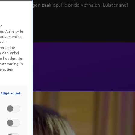
soms hun eigen zaak op. Hoor de verhalen. Luister snel
op 538.nl!
te
 Als je „Alle
advertenties
m de
ert of je
n dan enkel
te houden. Je
oestemming in
electies
Altijd actief