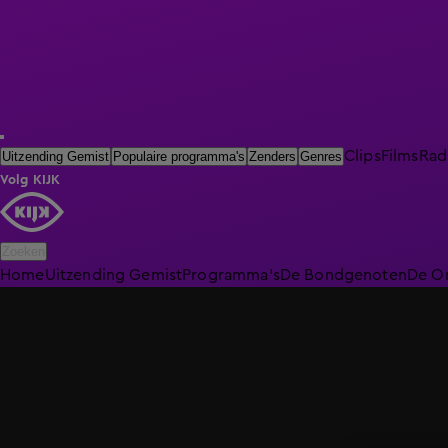
Clips
Films
Rad
Uitzending Gemist
Populaire programma's
Zenders
Genres
Volg KIJK
Zoeken
Home
Uitzending Gemist
Programma's
De Bondgenoten
De O