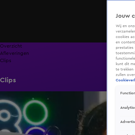
Jouw c
Wij en on
verzamelen
cookies ac
en content
Overzicht
prestaties
Afleveringen
toestemmin
functionel
Clips
kunt dit m
te trekken
zullen ove
Clips
Cookieverk
Function
3:47
Analytis
Adverti