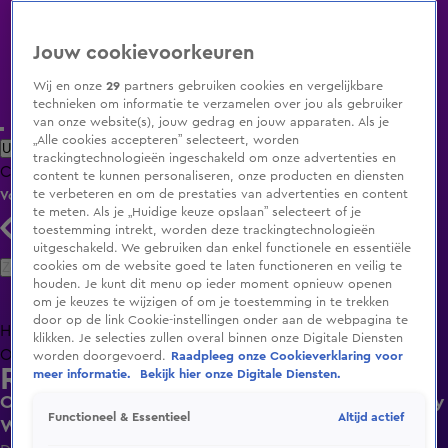
Jouw cookievoorkeuren
Wij en onze
29
partners gebruiken cookies en vergelijkbare
technieken om informatie te verzamelen over jou als gebruiker
van onze website(s), jouw gedrag en jouw apparaten. Als je
„Alle cookies accepteren” selecteert, worden
Uitzending Gemist
Populaire programma's
Zenders
Genres
trackingtechnologieën ingeschakeld om onze advertenties en
Clips
Films
Radio
Smart TV inlog
Shop
content te kunnen personaliseren, onze producten en diensten
te verbeteren en om de prestaties van advertenties en content
Volg KIJK
te meten. Als je „Huidige keuze opslaan” selecteert of je
toestemming intrekt, worden deze trackingtechnologieën
uitgeschakeld. We gebruiken dan enkel functionele en essentiële
Zoeken
cookies om de website goed te laten functioneren en veilig te
houden. Je kunt dit menu op ieder moment opnieuw openen
om je keuzes te wijzigen of om je toestemming in te trekken
door op de link Cookie-instellingen onder aan de webpagina te
Home
Uitzending Gemist
Programma's
De Bondgenoten
De
klikken. Je selecties zullen overal binnen onze Digitale Diensten
Oranjezomer
Livestreams
Shop
worden doorgevoerd.
Raadpleeg onze Cookieverklaring voor
Radio 538
meer informatie.
Bekijk hier onze Digitale Diensten.
Ophef over de Bruno Mars after party in de Jimmy
Altijd actief
Functioneel & Essentieel
Woo