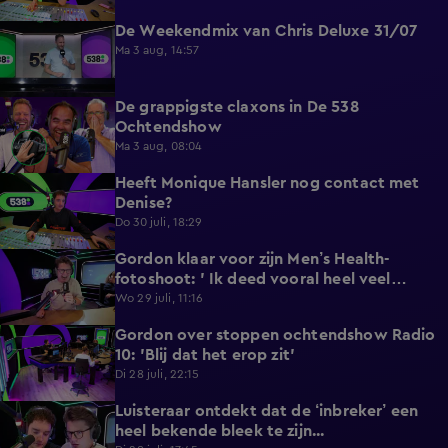
De Weekendmix van Chris Deluxe 31/07
24:39
Ma 3 aug, 14:57
De grappigste claxons in De 538
1:36
Ochtendshow
Ma 3 aug, 08:04
Heeft Monique Hansler nog contact met
5:35
Denise?
Do 30 juli, 18:29
Gordon klaar voor zijn Men’s Health-
4:33
fotoshoot: ' Ik deed vooral heel veel
wandelen'.
Wo 29 juli, 11:16
Gordon over stoppen ochtendshow Radio
4:28
10: 'Blij dat het erop zit'
Di 28 juli, 22:15
Luisteraar ontdekt dat de ‘inbreker’ een
4:45
heel bekende bleek te zijn...