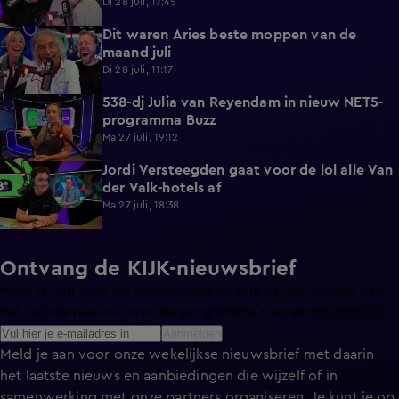
Di 28 juli, 17:45
Dit waren Aries beste moppen van de
2:23
maand juli
Di 28 juli, 11:17
538-dj Julia van Reyendam in nieuw NET5-
3:09
programma Buzz
Ma 27 juli, 19:12
Jordi Versteegden gaat voor de lol alle Van
4:47
der Valk-hotels af
Ma 27 juli, 18:38
Ontvang de KIJK-nieuwsbrief
Meld je aan voor de nieuwsbrief en blijf op de hoogte van
het laatste nieuws over de programma’s en series op KIJK.
Aanmelden
Meld je aan voor onze wekelijkse nieuwsbrief met daarin
het laatste nieuws en aanbiedingen die wijzelf of in
samenwerking met onze partners organiseren. Je kunt je op