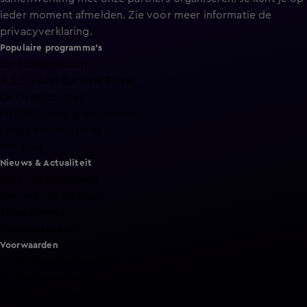
ieder moment afmelden. Zie voor meer informatie de
privacyverklaring
.
Populaire programma's
De Bondgenoten
A.S.S. - Anti Survival Show
De Oranjezomer
Mi Dushi: wat is dan liefde?
Lang Leve de Liefde
Het Blok
Nieuws & Actualiteit
Hart van Nederland
Nieuws van de Dag
Shownieuws
Vandaag Inside
Voorwaarden
Gebruiksvoorwaarden
Cookie instellingen
Cookieverklaring