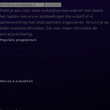
Aanmelden
Meld je aan voor onze wekelijkse nieuwsbrief met daarin
het laatste nieuws en aanbiedingen die wijzelf of in
samenwerking met onze partners organiseren. Je kunt je op
ieder moment afmelden. Zie voor meer informatie de
privacyverklaring
.
Populaire programma's
De Bondgenoten
A.S.S. - Anti Survival Show
De Oranjezomer
Mi Dushi: wat is dan liefde?
Lang Leve de Liefde
Het Blok
Nieuws & Actualiteit
Hart van Nederland
Nieuws van de Dag
Shownieuws
Vandaag Inside