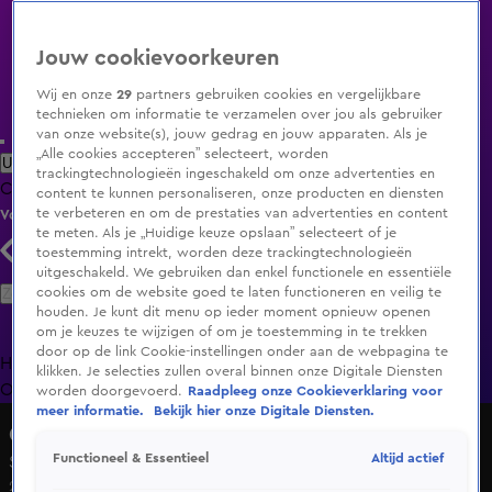
Jouw cookievoorkeuren
Wij en onze
29
partners gebruiken cookies en vergelijkbare
technieken om informatie te verzamelen over jou als gebruiker
van onze website(s), jouw gedrag en jouw apparaten. Als je
„Alle cookies accepteren” selecteert, worden
Uitzending Gemist
Populaire programma's
Zenders
Genres
trackingtechnologieën ingeschakeld om onze advertenties en
Clips
Films
Radio
Smart TV inlog
Shop
content te kunnen personaliseren, onze producten en diensten
te verbeteren en om de prestaties van advertenties en content
Volg KIJK
te meten. Als je „Huidige keuze opslaan” selecteert of je
toestemming intrekt, worden deze trackingtechnologieën
uitgeschakeld. We gebruiken dan enkel functionele en essentiële
Zoeken
cookies om de website goed te laten functioneren en veilig te
houden. Je kunt dit menu op ieder moment opnieuw openen
om je keuzes te wijzigen of om je toestemming in te trekken
door op de link Cookie-instellingen onder aan de webpagina te
Home
Uitzending Gemist
Programma's
De Bondgenoten
De
klikken. Je selecties zullen overal binnen onze Digitale Diensten
Oranjezomer
Livestreams
Shop
worden doorgevoerd.
Raadpleeg onze Cookieverklaring voor
meer informatie.
Bekijk hier onze Digitale Diensten.
Queens of the Jungle
Altijd actief
Functioneel & Essentieel
Seizoen 1, aflevering 4
2 nov 2016, 21:30