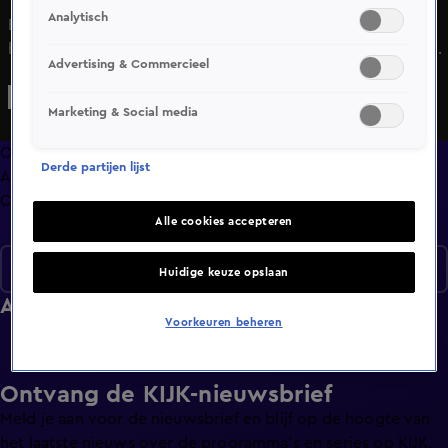
Analytisch
Bekijk aflevering 4 van Queens of the Jungle uit seizoen 1
hier. Deze aflevering is uitgezonden op 2 november, 21:30
Advertising & Commercieel
uur bij SBS6. Queens of the Jungle is een Reality
programma en is geschikt voor alle leeftijden
Marketing & Social media
Overzicht
Derde partijen lijst
Afleveringen
Clips
Alle cookies accepteren
Seizoen 1
Huidige keuze opslaan
Afleveringen
Voorkeuren beheren
Ontvang de KIJK-nieuwsbrief
Meld je aan voor de nieuwsbrief en blijf op de hoogte van
het laatste nieuws over de programma’s en series op KIJK.