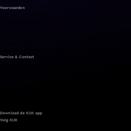
Vandaag Inside
Voorwaarden
Gebruiksvoorwaarden
Cookie instellingen
Cookieverklaring
Privacyverklaring
Toegankelijkheid
Algemene voorwaarden KIJK
Service & Contact
Aanmelden voor een programma
Acties
Adverteren
Smart TV inlog
Over KIJK
Vacatures
Klantenservice
Download de KIJK app
Volg KIJK
©
2026 Talpa Network. Alle rechten voorbehouden. Geen