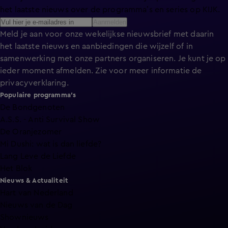
het laatste nieuws over de programma’s en series op KIJK.
Aanmelden
Meld je aan voor onze wekelijkse nieuwsbrief met daarin
het laatste nieuws en aanbiedingen die wijzelf of in
samenwerking met onze partners organiseren. Je kunt je op
ieder moment afmelden. Zie voor meer informatie de
privacyverklaring
.
Populaire programma's
De Bondgenoten
A.S.S. - Anti Survival Show
De Oranjezomer
Mi Dushi: wat is dan liefde?
Lang Leve de Liefde
Het Blok
Nieuws & Actualiteit
Hart van Nederland
Nieuws van de Dag
Shownieuws