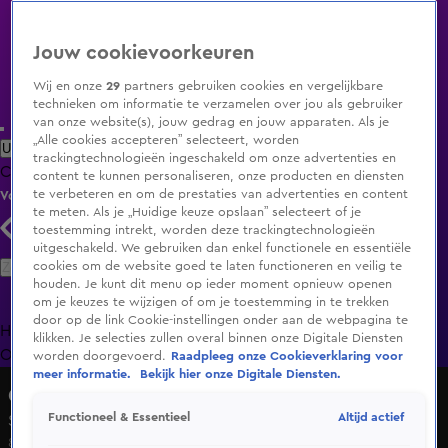
Jouw cookievoorkeuren
Wij en onze
29
partners gebruiken cookies en vergelijkbare
technieken om informatie te verzamelen over jou als gebruiker
van onze website(s), jouw gedrag en jouw apparaten. Als je
„Alle cookies accepteren” selecteert, worden
Uitzending Gemist
Populaire programma's
Zenders
Genres
trackingtechnologieën ingeschakeld om onze advertenties en
Clips
Films
Radio
Smart TV inlog
Shop
content te kunnen personaliseren, onze producten en diensten
te verbeteren en om de prestaties van advertenties en content
Volg KIJK
te meten. Als je „Huidige keuze opslaan” selecteert of je
toestemming intrekt, worden deze trackingtechnologieën
uitgeschakeld. We gebruiken dan enkel functionele en essentiële
Zoeken
cookies om de website goed te laten functioneren en veilig te
houden. Je kunt dit menu op ieder moment opnieuw openen
om je keuzes te wijzigen of om je toestemming in te trekken
door op de link Cookie-instellingen onder aan de webpagina te
Home
Uitzending Gemist
Programma's
De Bondgenoten
De
klikken. Je selecties zullen overal binnen onze Digitale Diensten
Oranjezomer
Livestreams
Shop
worden doorgevoerd.
Raadpleeg onze Cookieverklaring voor
meer informatie.
Bekijk hier onze Digitale Diensten.
Overtreders
Altijd actief
Functioneel & Essentieel
Seizoen Overtreders, aflevering 32
8 juli 2025, 18:57