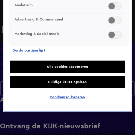
Analytisch
Een stomdronken man reist zonder vervoersbewijs in de
Rotterdamse tram. Scooterrijders in Amsterdam zijn
Advertising & Commercieel
hardleers en er staat een verlaten voertuig in Leiden.
Marketing & Social media
Overzicht
Derde partijen lijst
Afleveringen
Clips
Alle cookies accepteren
Info
Huidige keuze opslaan
Overtreders
Voorkeuren beheren
Afleveringen
Ontvang de KIJK-nieuwsbrief
Meld je aan voor de nieuwsbrief en blijf op de hoogte van