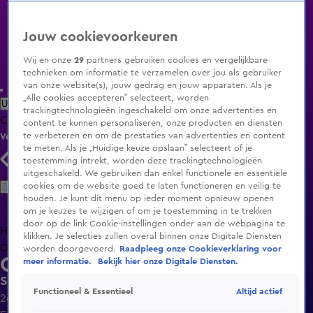
Jouw cookievoorkeuren
Wij en onze
29
partners gebruiken cookies en vergelijkbare
technieken om informatie te verzamelen over jou als gebruiker
van onze website(s), jouw gedrag en jouw apparaten. Als je
„Alle cookies accepteren” selecteert, worden
Uitzending Gemist
Populaire programma's
Zenders
Genres
trackingtechnologieën ingeschakeld om onze advertenties en
Clips
Films
Radio
Smart TV inlog
Shop
content te kunnen personaliseren, onze producten en diensten
te verbeteren en om de prestaties van advertenties en content
Volg KIJK
te meten. Als je „Huidige keuze opslaan” selecteert of je
toestemming intrekt, worden deze trackingtechnologieën
uitgeschakeld. We gebruiken dan enkel functionele en essentiële
Zoeken
cookies om de website goed te laten functioneren en veilig te
houden. Je kunt dit menu op ieder moment opnieuw openen
om je keuzes te wijzigen of om je toestemming in te trekken
door op de link Cookie-instellingen onder aan de webpagina te
Home
Uitzending Gemist
Programma's
De Bondgenoten
De
klikken. Je selecties zullen overal binnen onze Digitale Diensten
Oranjezomer
Livestreams
Shop
worden doorgevoerd.
Raadpleeg onze Cookieverklaring voor
Overtreders
meer informatie.
Bekijk hier onze Digitale Diensten.
Seizoen 8, aflevering 7
Altijd actief
Functioneel & Essentieel
24 feb 2023, 21:27