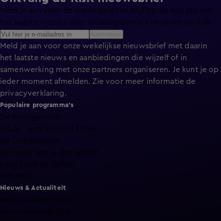
Meld je aan voor de nieuwsbrief en blijf op de hoogte van
het laatste nieuws over de programma’s en series op KIJK.
Aanmelden
Meld je aan voor onze wekelijkse nieuwsbrief met daarin
het laatste nieuws en aanbiedingen die wijzelf of in
samenwerking met onze partners organiseren. Je kunt je op
ieder moment afmelden. Zie voor meer informatie de
privacyverklaring
.
Populaire programma's
De Bondgenoten
A.S.S. - Anti Survival Show
De Oranjezomer
Mi Dushi: wat is dan liefde?
Lang Leve de Liefde
Het Blok
Nieuws & Actualiteit
Hart van Nederland
Nieuws van de Dag