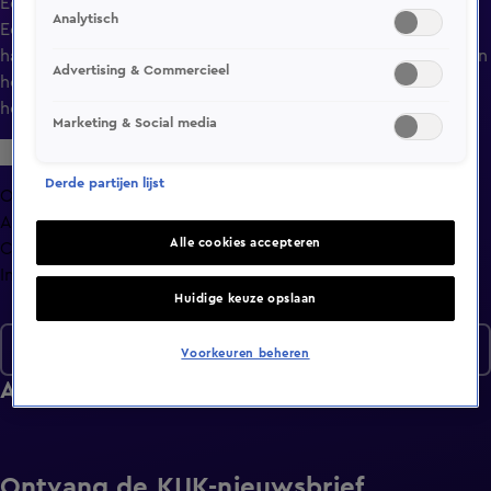
Een beschonken man zorgt voor overlast in Amsterdam.
Analytisch
Een illegale kampeerder in Zeeland vertrouwt de
handhavers niet en denkt opgelicht te worden. En in Leiden
Advertising & Commercieel
heeft een foutparkeerder allemaal argumenten, maar of ze
hout snijden?
Marketing & Social media
Derde partijen lijst
Overzicht
Afleveringen
Alle cookies accepteren
Clips
Info
Huidige keuze opslaan
Seizoen 8
Voorkeuren beheren
Afleveringen
Ontvang de KIJK-nieuwsbrief