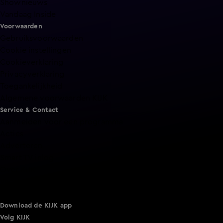
Shownieuws
Vandaag Inside
Voorwaarden
Gebruiksvoorwaarden
Cookie instellingen
Cookieverklaring
Privacyverklaring
Toegankelijkheid
Algemene voorwaarden KIJK
Service & Contact
Aanmelden voor een programma
Acties
Adverteren
Smart TV inlog
Over KIJK
Vacatures
Klantenservice
Download de KIJK app
Volg KIJK