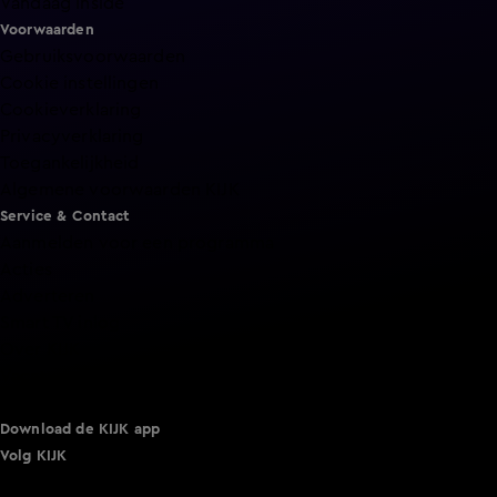
Vandaag Inside
Voorwaarden
Gebruiksvoorwaarden
Cookie instellingen
Cookieverklaring
Privacyverklaring
Toegankelijkheid
Algemene voorwaarden KIJK
Service & Contact
Aanmelden voor een programma
Acties
Adverteren
Smart TV inlog
Over KIJK
Vacatures
Klantenservice
Download de KIJK app
Volg KIJK
©
2026 Talpa Network. Alle rechten voorbehouden. Geen