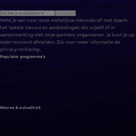
het laatste nieuws over de programma’s en series op KIJK.
Aanmelden
Meld je aan voor onze wekelijkse nieuwsbrief met daarin
het laatste nieuws en aanbiedingen die wijzelf of in
samenwerking met onze partners organiseren. Je kunt je op
ieder moment afmelden. Zie voor meer informatie de
privacyverklaring
.
Populaire programma's
De Bondgenoten
A.S.S. - Anti Survival Show
De Oranjezomer
Mi Dushi: wat is dan liefde?
Lang Leve de Liefde
Het Blok
Nieuws & Actualiteit
Hart van Nederland
Nieuws van de Dag
Shownieuws