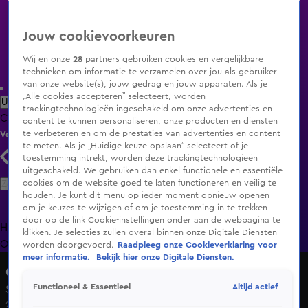
Jouw cookievoorkeuren
Wij en onze
28
partners gebruiken cookies en vergelijkbare
technieken om informatie te verzamelen over jou als gebruiker
van onze website(s), jouw gedrag en jouw apparaten. Als je
„Alle cookies accepteren” selecteert, worden
Uitzending Gemist
Populaire programma's
Zenders
Genres
trackingtechnologieën ingeschakeld om onze advertenties en
Clips
Films
Radio
Smart TV inlog
Shop
content te kunnen personaliseren, onze producten en diensten
te verbeteren en om de prestaties van advertenties en content
Volg KIJK
te meten. Als je „Huidige keuze opslaan” selecteert of je
toestemming intrekt, worden deze trackingtechnologieën
uitgeschakeld. We gebruiken dan enkel functionele en essentiële
Zoeken
cookies om de website goed te laten functioneren en veilig te
houden. Je kunt dit menu op ieder moment opnieuw openen
om je keuzes te wijzigen of om je toestemming in te trekken
door op de link Cookie-instellingen onder aan de webpagina te
Home
Uitzending Gemist
Programma's
De Bondgenoten
De
klikken. Je selecties zullen overal binnen onze Digitale Diensten
Oranjezomer
Livestreams
Shop
worden doorgevoerd.
Raadpleeg onze Cookieverklaring voor
meer informatie.
Bekijk hier onze Digitale Diensten.
Overtreders
Altijd actief
Functioneel & Essentieel
Seizoen 11, aflevering 17
20 mei 2025, 18:53