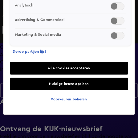
Analytisch
Iemand verzamelt seksspeeltjes uit een berg afval in
Amsterdam. Er wordt volop gefietst in een
Advertising & Commercieel
voetgangersgebied in Leiden en scooterrijders slaan op de
vlucht.
Marketing & Social media
Overzicht
Derde partijen lijst
Afleveringen
Clips
Alle cookies accepteren
Info
Huidige keuze opslaan
Seizoen 11
Voorkeuren beheren
Afleveringen
Ontvang de KIJK-nieuwsbrief
Meld je aan voor de nieuwsbrief en blijf op de hoogte van