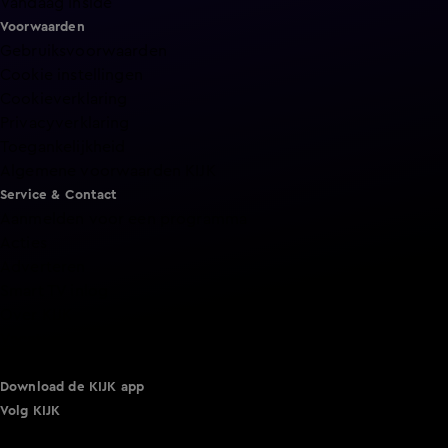
Vandaag Inside
Voorwaarden
Gebruiksvoorwaarden
Cookie instellingen
Cookieverklaring
Privacyverklaring
Toegankelijkheid
Algemene voorwaarden KIJK
Service & Contact
Aanmelden voor een programma
Acties
Adverteren
Smart TV inlog
Over KIJK
Vacatures
Klantenservice
Download de KIJK app
Volg KIJK
©
2026 Talpa Network. Alle rechten voorbehouden. Geen