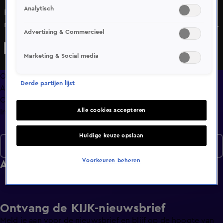
Analytisch
Handhavers van de RET in Rotterdam schrikken op na een
melding van een steekpartij in een tram. Weginspecteur
Advertising & Commercieel
Matthew van Rijkswaterstaat ondersteunt de politie bij een
zoekactie langs de snelweg. En zijn er dikke tranen op
Marketing & Social media
Amsterdam CS. Wat is er aan de hand?
Overzicht
Derde partijen lijst
Afleveringen
Clips
Alle cookies accepteren
Info
Huidige keuze opslaan
Seizoen 8
Voorkeuren beheren
Afleveringen
Ontvang de KIJK-nieuwsbrief
Meld je aan voor de nieuwsbrief en blijf op de hoogte van