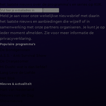
het laatste nieuws over de programma’s en series op KIJK.
Aanmelden
Meld je aan voor onze wekelijkse nieuwsbrief met daarin
het laatste nieuws en aanbiedingen die wijzelf of in
samenwerking met onze partners organiseren. Je kunt je op
ieder moment afmelden. Zie voor meer informatie de
privacyverklaring
.
Populaire programma's
De Bondgenoten
A.S.S. - Anti Survival Show
De Oranjezomer
Mi Dushi: wat is dan liefde?
Lang Leve de Liefde
Het Blok
Nieuws & Actualiteit
Hart van Nederland
Nieuws van de Dag
Shownieuws