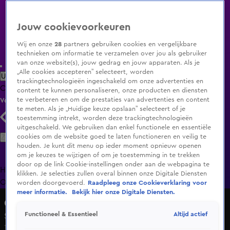
Jouw cookievoorkeuren
Wij en onze
28
partners gebruiken cookies en vergelijkbare
technieken om informatie te verzamelen over jou als gebruiker
van onze website(s), jouw gedrag en jouw apparaten. Als je
„Alle cookies accepteren” selecteert, worden
Uitzending Gemist
Populaire programma's
Zenders
Genres
trackingtechnologieën ingeschakeld om onze advertenties en
Clips
Films
Radio
Smart TV inlog
Shop
content te kunnen personaliseren, onze producten en diensten
te verbeteren en om de prestaties van advertenties en content
Volg KIJK
te meten. Als je „Huidige keuze opslaan” selecteert of je
toestemming intrekt, worden deze trackingtechnologieën
uitgeschakeld. We gebruiken dan enkel functionele en essentiële
Zoeken
cookies om de website goed te laten functioneren en veilig te
houden. Je kunt dit menu op ieder moment opnieuw openen
om je keuzes te wijzigen of om je toestemming in te trekken
door op de link Cookie-instellingen onder aan de webpagina te
Home
Uitzending Gemist
Programma's
De Bondgenoten
De
klikken. Je selecties zullen overal binnen onze Digitale Diensten
Oranjezomer
Livestreams
Shop
worden doorgevoerd.
Raadpleeg onze Cookieverklaring voor
meer informatie.
Bekijk hier onze Digitale Diensten.
Overtreders
Altijd actief
Functioneel & Essentieel
Seizoen 8, aflevering 5
10 feb 2023, 21:29