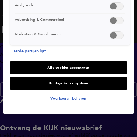
Analytisch
Er ontstaat ruzie in de straten van Amsterdam. Fietsers in
een park in Leiden reageren vol onbegrip en in het
Advertising & Commercieel
metrogebied van Rotterdam toont iemand ongekende
agressie en geeft een grote mond.
Marketing & Social media
Overzicht
Derde partijen lijst
Afleveringen
Clips
Alle cookies accepteren
Info
Huidige keuze opslaan
Seizoen 10
Voorkeuren beheren
Afleveringen
Ontvang de KIJK-nieuwsbrief
Meld je aan voor de nieuwsbrief en blijf op de hoogte van