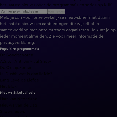
het laatste nieuws over de programma’s en series op KIJK.
Aanmelden
Meld je aan voor onze wekelijkse nieuwsbrief met daarin
het laatste nieuws en aanbiedingen die wijzelf of in
samenwerking met onze partners organiseren. Je kunt je op
ieder moment afmelden. Zie voor meer informatie de
privacyverklaring
.
Populaire programma's
De Bondgenoten
A.S.S. - Anti Survival Show
De Oranjezomer
Mi Dushi: wat is dan liefde?
Lang Leve de Liefde
Het Blok
Nieuws & Actualiteit
Hart van Nederland
Nieuws van de Dag
Shownieuws