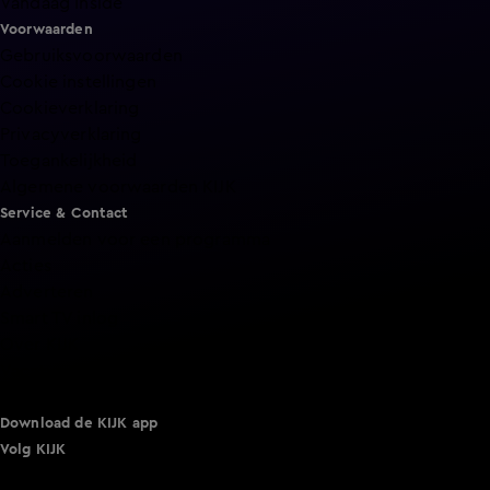
Vandaag Inside
Voorwaarden
Gebruiksvoorwaarden
Cookie instellingen
Cookieverklaring
Privacyverklaring
Toegankelijkheid
Algemene voorwaarden KIJK
Service & Contact
Aanmelden voor een programma
Acties
Adverteren
Smart TV inlog
Over KIJK
Vacatures
Klantenservice
Download de KIJK app
Volg KIJK
©
2026 Talpa Network. Alle rechten voorbehouden. Geen