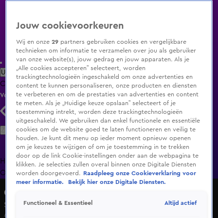
Jouw cookievoorkeuren
Wij en onze
29
partners gebruiken cookies en vergelijkbare
technieken om informatie te verzamelen over jou als gebruiker
van onze website(s), jouw gedrag en jouw apparaten. Als je
„Alle cookies accepteren” selecteert, worden
Uitzending Gemist
Populaire programma's
Zenders
Genres
trackingtechnologieën ingeschakeld om onze advertenties en
Clips
Films
Radio
Smart TV inlog
Shop
content te kunnen personaliseren, onze producten en diensten
te verbeteren en om de prestaties van advertenties en content
Volg KIJK
te meten. Als je „Huidige keuze opslaan” selecteert of je
toestemming intrekt, worden deze trackingtechnologieën
uitgeschakeld. We gebruiken dan enkel functionele en essentiële
Zoeken
cookies om de website goed te laten functioneren en veilig te
houden. Je kunt dit menu op ieder moment opnieuw openen
om je keuzes te wijzigen of om je toestemming in te trekken
door op de link Cookie-instellingen onder aan de webpagina te
Home
Uitzending Gemist
Programma's
De Bondgenoten
De
klikken. Je selecties zullen overal binnen onze Digitale Diensten
Oranjezomer
Livestreams
Shop
worden doorgevoerd.
Raadpleeg onze Cookieverklaring voor
meer informatie.
Bekijk hier onze Digitale Diensten.
Overtreders
Altijd actief
Functioneel & Essentieel
Seizoen 10, aflevering 36
4 juni 2025, 20:26