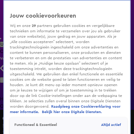
Jouw cookievoorkeuren
Wij en onze
29
partners gebruiken cookies en vergelijkbare
technieken om informatie te verzamelen over jou als gebruiker
van onze website(s), jouw gedrag en jouw apparaten. Als je
„Alle cookies accepteren” selecteert, worden
Uitzending Gemist
Populaire programma's
Zenders
Genres
trackingtechnologieën ingeschakeld om onze advertenties en
Clips
Films
Radio
Smart TV inlog
Shop
content te kunnen personaliseren, onze producten en diensten
te verbeteren en om de prestaties van advertenties en content
Volg KIJK
te meten. Als je „Huidige keuze opslaan” selecteert of je
toestemming intrekt, worden deze trackingtechnologieën
uitgeschakeld. We gebruiken dan enkel functionele en essentiële
Zoeken
cookies om de website goed te laten functioneren en veilig te
houden. Je kunt dit menu op ieder moment opnieuw openen
om je keuzes te wijzigen of om je toestemming in te trekken
door op de link Cookie-instellingen onder aan de webpagina te
Home
Uitzending Gemist
Programma's
De Bondgenoten
De
klikken. Je selecties zullen overal binnen onze Digitale Diensten
Oranjezomer
Livestreams
Shop
worden doorgevoerd.
Raadpleeg onze Cookieverklaring voor
meer informatie.
Bekijk hier onze Digitale Diensten.
Overtreders
Altijd actief
Functioneel & Essentieel
Seizoen 8, aflevering 6
17 feb 2023, 21:27