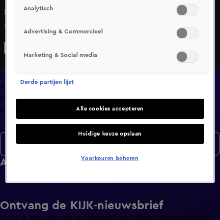
Analytisch
In Rotterdam heeft iemand een erg kort lontje, terwijl in
Amsterdam de emoties hoog oplopen. En vuurwerk zorgt
Advertising & Commercieel
voor brand in Deventer.
Marketing & Social media
Overzicht
Derde partijen lijst
Afleveringen
Clips
Alle cookies accepteren
Info
Huidige keuze opslaan
Seizoen 8
Voorkeuren beheren
Afleveringen
Ontvang de KIJK-nieuwsbrief
Meld je aan voor de nieuwsbrief en blijf op de hoogte van