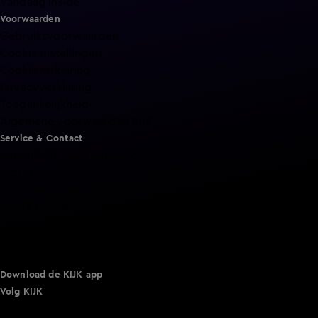
Vandaag Inside
Voorwaarden
Gebruiksvoorwaarden
Cookie instellingen
Cookieverklaring
Privacyverklaring
Toegankelijkheid
Algemene voorwaarden KIJK
Service & Contact
Aanmelden voor een programma
Acties
Adverteren
Smart TV inlog
Over KIJK
Vacatures
Klantenservice
Download de KIJK app
Volg KIJK
©
2026 Talpa Network. Alle rechten voorbehouden. Geen