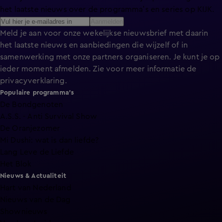
het laatste nieuws over de programma’s en series op KIJK.
Aanmelden
Meld je aan voor onze wekelijkse nieuwsbrief met daarin
het laatste nieuws en aanbiedingen die wijzelf of in
samenwerking met onze partners organiseren. Je kunt je op
ieder moment afmelden. Zie voor meer informatie de
privacyverklaring
.
Populaire programma's
De Bondgenoten
A.S.S. - Anti Survival Show
De Oranjezomer
Mi Dushi: wat is dan liefde?
Lang Leve de Liefde
Het Blok
Nieuws & Actualiteit
Hart van Nederland
Nieuws van de Dag
Shownieuws