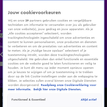
Jouw cookievoorkeuren
Wij en onze
29
partners gebruiken cookies en vergelijkbare
technieken om informatie te verzamelen over jou als gebruiker
van onze website(s), jouw gedrag en jouw apparaten. Als je
„Alle cookies accepteren” selecteert, worden
Uitzending Gemist
Populaire programma's
Zenders
Genres
trackingtechnologieën ingeschakeld om onze advertenties en
Clips
Films
Radio
Smart TV inlog
Shop
content te kunnen personaliseren, onze producten en diensten
te verbeteren en om de prestaties van advertenties en content
Volg KIJK
te meten. Als je „Huidige keuze opslaan” selecteert of je
toestemming intrekt, worden deze trackingtechnologieën
uitgeschakeld. We gebruiken dan enkel functionele en essentiële
Zoeken
cookies om de website goed te laten functioneren en veilig te
houden. Je kunt dit menu op ieder moment opnieuw openen
om je keuzes te wijzigen of om je toestemming in te trekken
door op de link Cookie-instellingen onder aan de webpagina te
Home
Uitzending Gemist
Programma's
De Bondgenoten
De
klikken. Je selecties zullen overal binnen onze Digitale Diensten
Oranjezomer
Livestreams
Shop
worden doorgevoerd.
Raadpleeg onze Cookieverklaring voor
meer informatie.
Bekijk hier onze Digitale Diensten.
No Way Back VIPS
Altijd actief
Functioneel & Essentieel
Seizoen 1, aflevering 5
2 feb 2025, 20:29