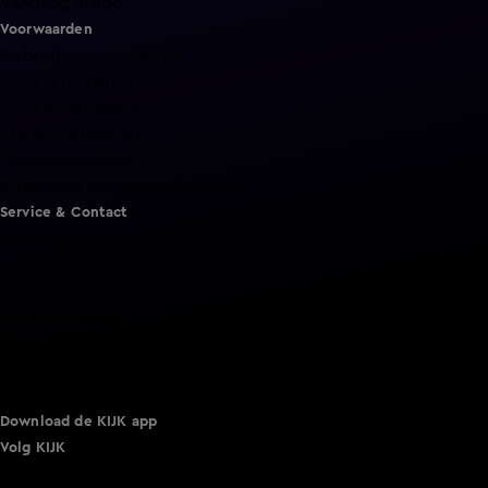
Vandaag Inside
Voorwaarden
Gebruiksvoorwaarden
Cookie instellingen
Cookieverklaring
Privacyverklaring
Toegankelijkheid
Algemene voorwaarden KIJK
Service & Contact
Aanmelden voor een programma
Acties
Adverteren
Smart TV inlog
Over KIJK
Vacatures
Klantenservice
Download de KIJK app
Volg KIJK
©
2026 Talpa Network. Alle rechten voorbehouden. Geen