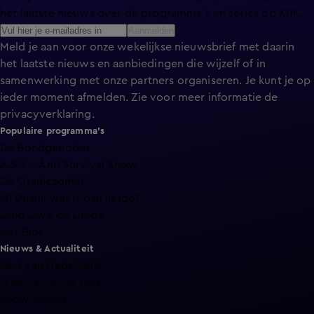
het laatste nieuws over de programma’s en series op KIJK.
Aanmelden
Meld je aan voor onze wekelijkse nieuwsbrief met daarin
het laatste nieuws en aanbiedingen die wijzelf of in
samenwerking met onze partners organiseren. Je kunt je op
ieder moment afmelden. Zie voor meer informatie de
privacyverklaring
.
Populaire programma's
De Bondgenoten
A.S.S. - Anti Survival Show
De Oranjezomer
Mi Dushi: wat is dan liefde?
Lang Leve de Liefde
Het Blok
Nieuws & Actualiteit
Hart van Nederland
Nieuws van de Dag
Shownieuws