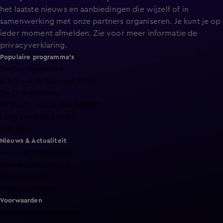
het laatste nieuws en aanbiedingen die wijzelf of in
samenwerking met onze partners organiseren. Je kunt je op
ieder moment afmelden. Zie voor meer informatie de
privacyverklaring
.
Populaire programma's
De Bondgenoten
A.S.S. - Anti Survival Show
De Oranjezomer
Mi Dushi: wat is dan liefde?
Lang Leve de Liefde
Het Blok
Nieuws & Actualiteit
Hart van Nederland
Nieuws van de Dag
Shownieuws
Vandaag Inside
Voorwaarden
Gebruiksvoorwaarden