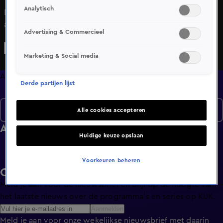
Analytisch
Deze week testen we of mensen klakkeloos alles
aannemen van iemand met een geel hesje. Niels zit in
Advertising & Commercieel
quarantaine.. En daarom geeft hij vanuit huis, de meest
belachelijke opdrachten aan Bram. Een soort Foute
Marketing & Social media
Vrienden dus, maar dan anders.
Afleveringen
Derde partijen lijst
Seizoen 2022
Alle cookies accepteren
Afleveringen
Huidige keuze opslaan
Voorkeuren beheren
Ontvang de KIJK-nieuwsbrief
Meld je aan voor de nieuwsbrief en blijf op de hoogte van
het laatste nieuws over de programma’s en series op KIJK.
Aanmelden
Meld je aan voor onze wekelijkse nieuwsbrief met daarin