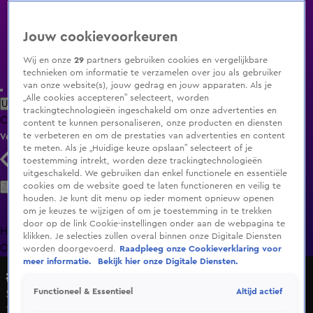
Jouw cookievoorkeuren
Wij en onze
29
partners gebruiken cookies en vergelijkbare
technieken om informatie te verzamelen over jou als gebruiker
van onze website(s), jouw gedrag en jouw apparaten. Als je
„Alle cookies accepteren” selecteert, worden
Uitzending Gemist
Populaire programma's
Zenders
Genres
trackingtechnologieën ingeschakeld om onze advertenties en
Clips
Films
Radio
Smart TV inlog
Shop
content te kunnen personaliseren, onze producten en diensten
te verbeteren en om de prestaties van advertenties en content
Volg KIJK
te meten. Als je „Huidige keuze opslaan” selecteert of je
toestemming intrekt, worden deze trackingtechnologieën
uitgeschakeld. We gebruiken dan enkel functionele en essentiële
Zoeken
cookies om de website goed te laten functioneren en veilig te
houden. Je kunt dit menu op ieder moment opnieuw openen
om je keuzes te wijzigen of om je toestemming in te trekken
door op de link Cookie-instellingen onder aan de webpagina te
Home
Uitzending Gemist
Programma's
De Bondgenoten
De
klikken. Je selecties zullen overal binnen onze Digitale Diensten
Oranjezomer
Livestreams
Shop
worden doorgevoerd.
Raadpleeg onze Cookieverklaring voor
meer informatie.
Bekijk hier onze Digitale Diensten.
#Nieuwsgierig
Altijd actief
Functioneel & Essentieel
Seizoen 2022, aflevering 6
11 feb 2022, 16:00