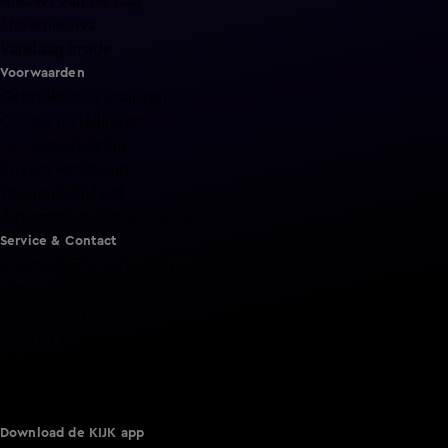
Nieuws van de Dag
Shownieuws
Vandaag Inside
Voorwaarden
Gebruiksvoorwaarden
Cookie instellingen
Cookieverklaring
Privacyverklaring
Toegankelijkheid
Algemene voorwaarden KIJK
Service & Contact
Aanmelden voor een programma
Acties
Adverteren
Smart TV inlog
Over KIJK
Vacatures
Klantenservice
Download de KIJK app