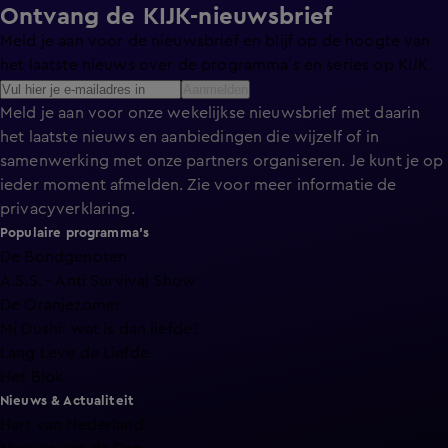
Ontvang de KIJK-nieuwsbrief
Meld je aan voor de nieuwsbrief en blijf op de hoogte van
het laatste nieuws over de programma’s en series op KIJK.
Aanmelden
Meld je aan voor onze wekelijkse nieuwsbrief met daarin
het laatste nieuws en aanbiedingen die wijzelf of in
samenwerking met onze partners organiseren. Je kunt je op
ieder moment afmelden. Zie voor meer informatie de
privacyverklaring
.
Populaire programma's
De Bondgenoten
A.S.S. - Anti Survival Show
De Oranjezomer
Mi Dushi: wat is dan liefde?
Lang Leve de Liefde
Het Blok
Nieuws & Actualiteit
Hart van Nederland