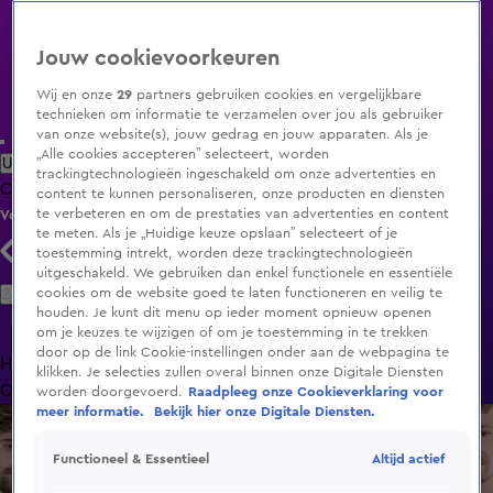
Jouw cookievoorkeuren
Wij en onze
29
partners gebruiken cookies en vergelijkbare
technieken om informatie te verzamelen over jou als gebruiker
van onze website(s), jouw gedrag en jouw apparaten. Als je
„Alle cookies accepteren” selecteert, worden
Uitzending Gemist
Populaire programma's
Zenders
Genres
trackingtechnologieën ingeschakeld om onze advertenties en
Clips
Films
Radio
Smart TV inlog
Shop
content te kunnen personaliseren, onze producten en diensten
te verbeteren en om de prestaties van advertenties en content
Volg KIJK
te meten. Als je „Huidige keuze opslaan” selecteert of je
toestemming intrekt, worden deze trackingtechnologieën
uitgeschakeld. We gebruiken dan enkel functionele en essentiële
Zoeken
cookies om de website goed te laten functioneren en veilig te
houden. Je kunt dit menu op ieder moment opnieuw openen
om je keuzes te wijzigen of om je toestemming in te trekken
door op de link Cookie-instellingen onder aan de webpagina te
Home
Uitzending Gemist
Programma's
De Bondgenoten
De
klikken. Je selecties zullen overal binnen onze Digitale Diensten
Oranjezomer
Livestreams
Shop
worden doorgevoerd.
Raadpleeg onze Cookieverklaring voor
meer informatie.
Bekijk hier onze Digitale Diensten.
Altijd actief
Functioneel & Essentieel