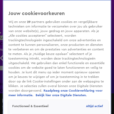
Jouw cookievoorkeuren
Wij en onze
29
partners gebruiken cookies en vergelijkbare
technieken om informatie te verzamelen over jou als gebruiker
van onze website(s), jouw gedrag en jouw apparaten. Als je
„Alle cookies accepteren” selecteert, worden
Uitzending Gemist
Populaire programma's
Zenders
Genres
trackingtechnologieën ingeschakeld om onze advertenties en
Clips
Films
Radio
Smart TV inlog
Shop
content te kunnen personaliseren, onze producten en diensten
te verbeteren en om de prestaties van advertenties en content
Volg KIJK
te meten. Als je „Huidige keuze opslaan” selecteert of je
toestemming intrekt, worden deze trackingtechnologieën
uitgeschakeld. We gebruiken dan enkel functionele en essentiële
Zoeken
cookies om de website goed te laten functioneren en veilig te
houden. Je kunt dit menu op ieder moment opnieuw openen
om je keuzes te wijzigen of om je toestemming in te trekken
door op de link Cookie-instellingen onder aan de webpagina te
Home
Uitzending Gemist
Programma's
De Bondgenoten
De
klikken. Je selecties zullen overal binnen onze Digitale Diensten
Oranjezomer
Livestreams
Shop
worden doorgevoerd.
Raadpleeg onze Cookieverklaring voor
meer informatie.
Bekijk hier onze Digitale Diensten.
Nieuws van de Dag
Altijd actief
Functioneel & Essentieel
Seizoen Nieuws van de Dag, aflevering 102
27 mei 2025, 18:04