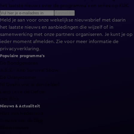
het laatste nieuws over de programma’s en series op KIJK.
Aanmelden
Meld je aan voor onze wekelijkse nieuwsbrief met daarin
het laatste nieuws en aanbiedingen die wijzelf of in
samenwerking met onze partners organiseren. Je kunt je op
ieder moment afmelden. Zie voor meer informatie de
privacyverklaring
.
Populaire programma's
De Bondgenoten
A.S.S. - Anti Survival Show
De Oranjezomer
Mi Dushi: wat is dan liefde?
Lang Leve de Liefde
Het Blok
Nieuws & Actualiteit
Hart van Nederland
Nieuws van de Dag
Shownieuws