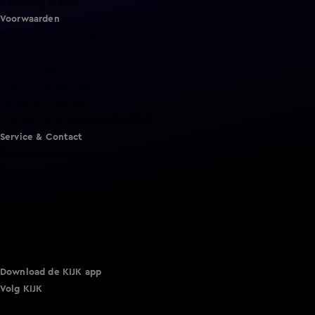
Vandaag Inside
Voorwaarden
Gebruiksvoorwaarden
Cookie instellingen
Cookieverklaring
Privacyverklaring
Toegankelijkheid
Algemene voorwaarden KIJK
Service & Contact
Aanmelden voor een programma
Acties
Adverteren
Smart TV inlog
Over KIJK
Vacatures
Klantenservice
Download de KIJK app
Volg KIJK
©
2026 Talpa Network. Alle rechten voorbehouden. Geen