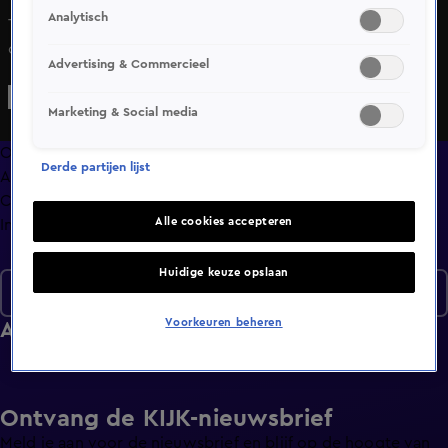
Analytisch
Tien maatregelen van Wilders: steun of strijd in de
coalitie? Was de moord op Jan van Mullekom een
Advertising & Commercieel
vergismoord? Fileleed deze zomer: is al dat
wegonderhoud wel nodig? GroenLinks en PVV botsen
Marketing & Social media
over Israëlische legeroefening.
Overzicht
Derde partijen lijst
Afleveringen
Clips
Alle cookies accepteren
Info
Huidige keuze opslaan
Nieuws van de Dag
Voorkeuren beheren
Afleveringen
Ontvang de KIJK-nieuwsbrief
Meld je aan voor de nieuwsbrief en blijf op de hoogte van