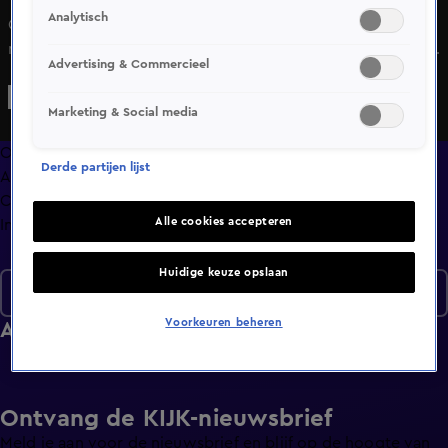
Analytisch
Oorlog in Gaza wordt door demonstranten geïmporteerd
naar Nederland. Amsterdammers kunnen wel wat troost
Advertising & Commercieel
gebruiken. Vredesbesprekingen en NAVO-beraad in
Turkije. Lelystad Airport gaat nu misschien tóch open.
Marketing & Social media
Overzicht
Derde partijen lijst
Afleveringen
Clips
Alle cookies accepteren
Info
Huidige keuze opslaan
Nieuws van de Dag
Voorkeuren beheren
Afleveringen
Ontvang de KIJK-nieuwsbrief
Meld je aan voor de nieuwsbrief en blijf op de hoogte van