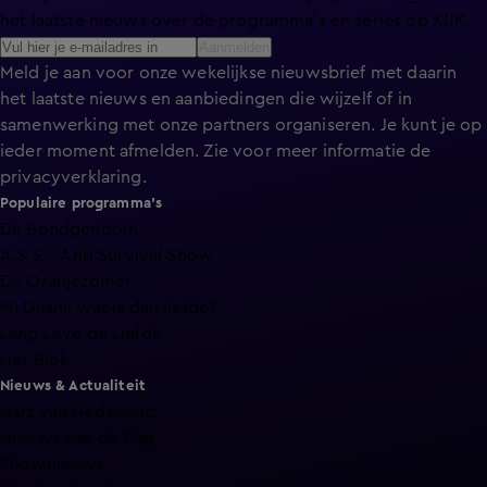
het laatste nieuws over de programma’s en series op KIJK.
Aanmelden
Meld je aan voor onze wekelijkse nieuwsbrief met daarin
het laatste nieuws en aanbiedingen die wijzelf of in
samenwerking met onze partners organiseren. Je kunt je op
ieder moment afmelden. Zie voor meer informatie de
privacyverklaring
.
Populaire programma's
De Bondgenoten
A.S.S. - Anti Survival Show
De Oranjezomer
Mi Dushi: wat is dan liefde?
Lang Leve de Liefde
Het Blok
Nieuws & Actualiteit
Hart van Nederland
Nieuws van de Dag
Shownieuws