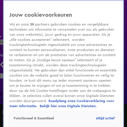
Jouw cookievoorkeuren
Wij en onze
29
partners gebruiken cookies en vergelijkbare
technieken om informatie te verzamelen over jou als gebruiker
van onze website(s), jouw gedrag en jouw apparaten. Als je
„Alle cookies accepteren” selecteert, worden
Uitzending Gemist
Populaire programma's
Zenders
Genres
trackingtechnologieën ingeschakeld om onze advertenties en
Clips
Films
Radio
Smart TV inlog
Shop
content te kunnen personaliseren, onze producten en diensten
te verbeteren en om de prestaties van advertenties en content
Volg KIJK
te meten. Als je „Huidige keuze opslaan” selecteert of je
toestemming intrekt, worden deze trackingtechnologieën
uitgeschakeld. We gebruiken dan enkel functionele en essentiële
Zoeken
cookies om de website goed te laten functioneren en veilig te
houden. Je kunt dit menu op ieder moment opnieuw openen
om je keuzes te wijzigen of om je toestemming in te trekken
door op de link Cookie-instellingen onder aan de webpagina te
Home
Uitzending Gemist
Programma's
De Bondgenoten
De
klikken. Je selecties zullen overal binnen onze Digitale Diensten
Oranjezomer
Livestreams
Shop
worden doorgevoerd.
Raadpleeg onze Cookieverklaring voor
meer informatie.
Bekijk hier onze Digitale Diensten.
Nieuws van de Dag
Altijd actief
Functioneel & Essentieel
Seizoen Nieuws van de Dag, aflevering 94
15 mei 2025, 18:05