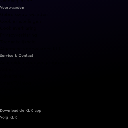
Vandaag Inside
Voorwaarden
Gebruiksvoorwaarden
Cookie instellingen
Cookieverklaring
Privacyverklaring
Toegankelijkheid
Algemene voorwaarden KIJK
Service & Contact
Aanmelden voor een programma
Acties
Adverteren
Smart TV inlog
Over KIJK
Vacatures
Klantenservice
Download de KIJK app
Volg KIJK
©
2026 Talpa Network. Alle rechten voorbehouden. Geen