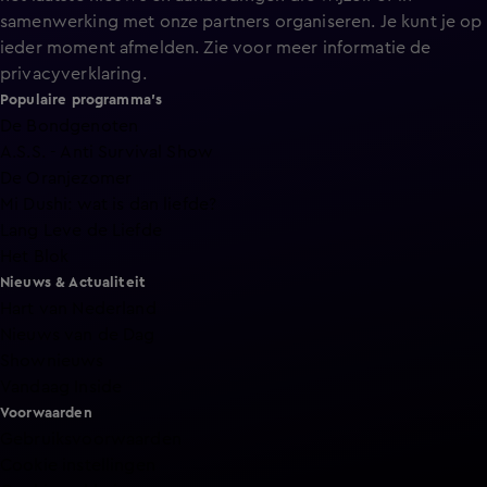
samenwerking met onze partners organiseren. Je kunt je op
ieder moment afmelden. Zie voor meer informatie de
privacyverklaring
.
Populaire programma's
De Bondgenoten
A.S.S. - Anti Survival Show
De Oranjezomer
Mi Dushi: wat is dan liefde?
Lang Leve de Liefde
Het Blok
Nieuws & Actualiteit
Hart van Nederland
Nieuws van de Dag
Shownieuws
Vandaag Inside
Voorwaarden
Gebruiksvoorwaarden
Cookie instellingen