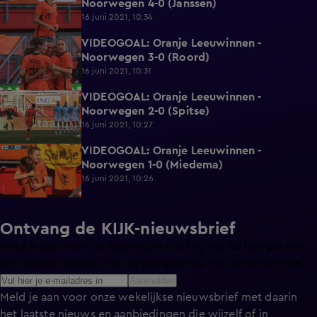
Noorwegen 4-0 (Janssen)
16 juni 2021, 10:34
VIDEOGOAL: Oranje Leeuwinnen -
1:00
Noorwegen 3-0 (Roord)
16 juni 2021, 10:31
VIDEOGOAL: Oranje Leeuwinnen -
1:38
Noorwegen 2-0 (Spitse)
16 juni 2021, 10:27
VIDEOGOAL: Oranje Leeuwinnen -
1:04
Noorwegen 1-0 (Miedema)
16 juni 2021, 10:26
Ontvang de KIJK-nieuwsbrief
Meld je aan voor de nieuwsbrief en blijf op de hoogte van
het laatste nieuws over de programma’s en series op KIJK.
Aanmelden
Meld je aan voor onze wekelijkse nieuwsbrief met daarin
het laatste nieuws en aanbiedingen die wijzelf of in