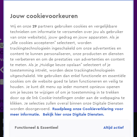
Jouw cookievoorkeuren
Wij en onze
29
partners gebruiken cookies en vergelijkbare
technieken om informatie te verzamelen over jou als gebruiker
van onze website(s), jouw gedrag en jouw apparaten. Als je
„Alle cookies accepteren” selecteert, worden
Uitzending Gemist
Populaire programma's
Zenders
Genres
trackingtechnologieën ingeschakeld om onze advertenties en
Clips
Films
Radio
Smart TV inlog
Shop
content te kunnen personaliseren, onze producten en diensten
te verbeteren en om de prestaties van advertenties en content
Volg KIJK
te meten. Als je „Huidige keuze opslaan” selecteert of je
toestemming intrekt, worden deze trackingtechnologieën
uitgeschakeld. We gebruiken dan enkel functionele en essentiële
Zoeken
cookies om de website goed te laten functioneren en veilig te
houden. Je kunt dit menu op ieder moment opnieuw openen
om je keuzes te wijzigen of om je toestemming in te trekken
door op de link Cookie-instellingen onder aan de webpagina te
Home
Uitzending Gemist
Programma's
De Bondgenoten
De
klikken. Je selecties zullen overal binnen onze Digitale Diensten
Oranjezomer
Livestreams
Shop
worden doorgevoerd.
Raadpleeg onze Cookieverklaring voor
meer informatie.
Bekijk hier onze Digitale Diensten.
Nederlands elftal
Altijd actief
Functioneel & Essentieel
Folkertsma hoopt op Olympische Spelen: 'Nog even
spannend!'