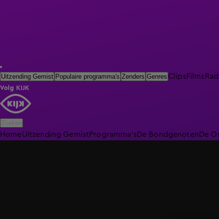
Clips
Films
Rad
Uitzending Gemist
Populaire programma's
Zenders
Genres
Volg KIJK
Zoeken
Home
Uitzending Gemist
Programma's
De Bondgenoten
De O