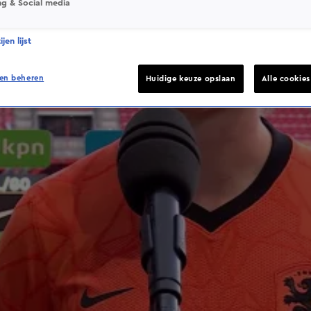
ng & Social media
jen lijst
en beheren
Huidige keuze opslaan
Alle cookie