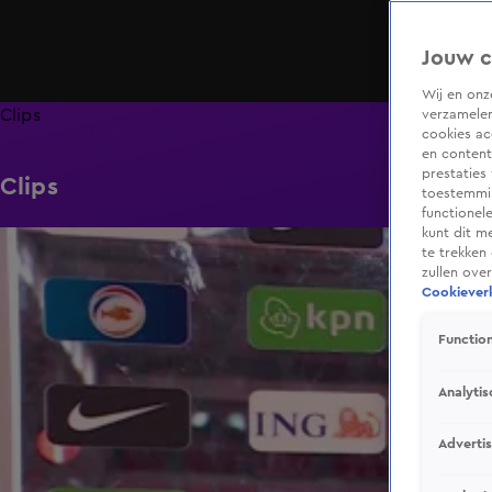
Jouw c
Wij en on
Clips
verzamelen
cookies ac
en content
prestaties
Clips
toestemmin
functionel
kunt dit m
2:03
te trekken
zullen ove
Cookieverk
Function
Analytis
Adverti