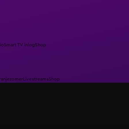
io
Smart TV inlog
Shop
ranjezomer
Livestreams
Shop