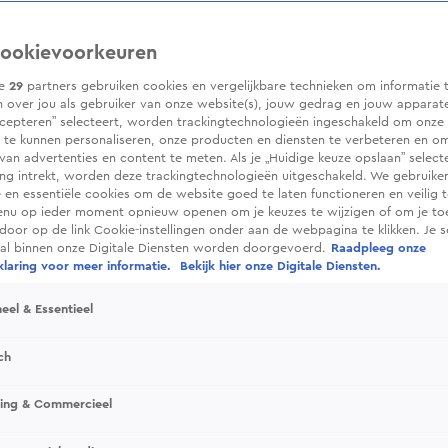
ookievoorkeuren
ze
29
partners gebruiken cookies en vergelijkbare technieken om informatie 
 over jou als gebruiker van onze website(s), jouw gedrag en jouw apparaten.
cepteren” selecteert, worden trackingtechnologieën ingeschakeld om onze 
 te kunnen personaliseren, onze producten en diensten te verbeteren en o
 van advertenties en content te meten. Als je „Huidige keuze opslaan” selecte
g intrekt, worden deze trackingtechnologieën uitgeschakeld. We gebruike
e en essentiële cookies om de website goed te laten functioneren en veilig 
enu op ieder moment opnieuw openen om je keuzes te wijzigen of om je t
 door op de link Cookie-instellingen onder aan de webpagina te klikken. Je s
ral binnen onze Digitale Diensten worden doorgevoerd.
Raadpleeg onze
laring voor meer informatie.
Bekijk hier onze Digitale Diensten.
eel & Essentieel
ch
sing & Commercieel