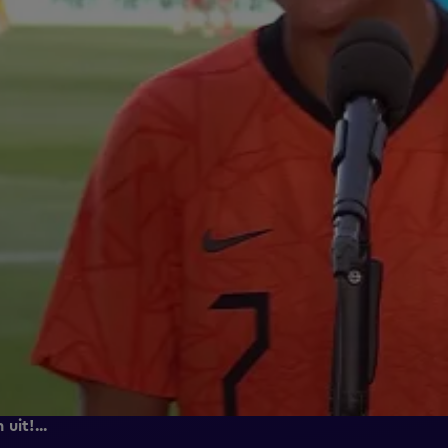
uit!...