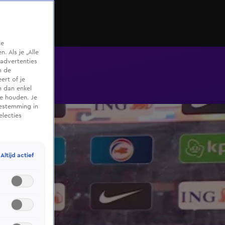
te
 Als je „Alle
advertenties
m de
ert of je
n dan enkel
te houden. Je
oestemming in
electies
Altijd actief