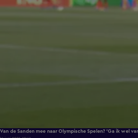
Van de Sanden mee naar Olympische Spelen? 'Ga ik wel van 