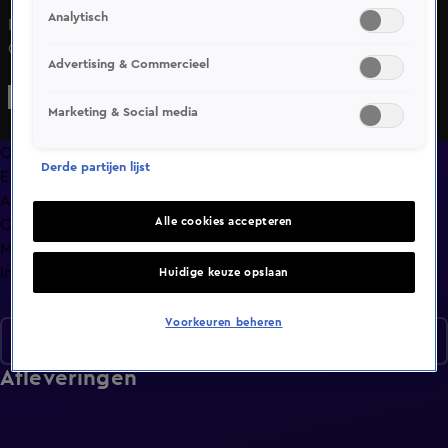
Analytisch
Kijk naar OPEN Race 1 van de NASCAR Euro Series op
Circuit Paul Ricard en mis geen moment van de actie.
Advertising & Commercieel
Marketing & Social media
Overzicht
Derde partijen lijst
Exclusief
Afleveringen
Alle cookies accepteren
Clips
Meer zoals dit
Info
Huidige keuze opslaan
Voorkeuren beheren
Seizoen 1
Afleveringen