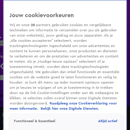
Jouw cookievoorkeuren
Wij en onze
28
partners gebruiken cookies en vergelijkbare
technieken om informatie te verzamelen over jou als gebruiker
van onze website(s), jouw gedrag en jouw apparaten. Als je
„Alle cookies accepteren” selecteert, worden
Uitzending Gemist
Populaire programma's
Zenders
Genres
trackingtechnologieën ingeschakeld om onze advertenties en
Clips
Films
Radio
Smart TV inlog
Shop
content te kunnen personaliseren, onze producten en diensten
te verbeteren en om de prestaties van advertenties en content
Volg KIJK
te meten. Als je „Huidige keuze opslaan” selecteert of je
toestemming intrekt, worden deze trackingtechnologieën
uitgeschakeld. We gebruiken dan enkel functionele en essentiële
Zoeken
cookies om de website goed te laten functioneren en veilig te
houden. Je kunt dit menu op ieder moment opnieuw openen
om je keuzes te wijzigen of om je toestemming in te trekken
door op de link Cookie-instellingen onder aan de webpagina te
Home
Uitzending Gemist
Programma's
De Bondgenoten
De
klikken. Je selecties zullen overal binnen onze Digitale Diensten
Oranjezomer
Livestreams
Shop
worden doorgevoerd.
Raadpleeg onze Cookieverklaring voor
meer informatie.
Bekijk hier onze Digitale Diensten.
NASCAR Euro Series
Altijd actief
Functioneel & Essentieel
Seizoen 1, aflevering 8
Za 23 mei, 17:30