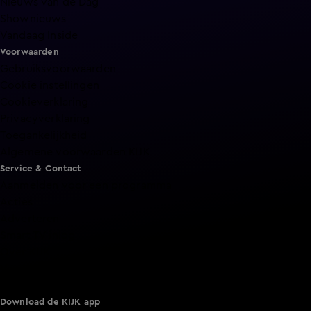
Nieuws van de Dag
Shownieuws
Vandaag Inside
Voorwaarden
Gebruiksvoorwaarden
Cookie instellingen
Cookieverklaring
Privacyverklaring
Toegankelijkheid
Algemene voorwaarden KIJK
Service & Contact
Aanmelden voor een programma
Acties
Adverteren
Smart TV inlog
Over KIJK
Vacatures
Klantenservice
Download de KIJK app