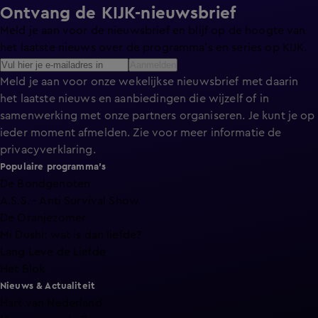
Ontvang de KIJK-nieuwsbrief
Meld je aan voor de nieuwsbrief en blijf op de hoogte van
het laatste nieuws over de programma’s en series op KIJK.
Aanmelden
Meld je aan voor onze wekelijkse nieuwsbrief met daarin
het laatste nieuws en aanbiedingen die wijzelf of in
samenwerking met onze partners organiseren. Je kunt je op
ieder moment afmelden. Zie voor meer informatie de
privacyverklaring
.
Populaire programma's
De Bondgenoten
A.S.S. - Anti Survival Show
De Oranjezomer
Mi Dushi: wat is dan liefde?
Lang Leve de Liefde
Het Blok
Nieuws & Actualiteit
Hart van Nederland