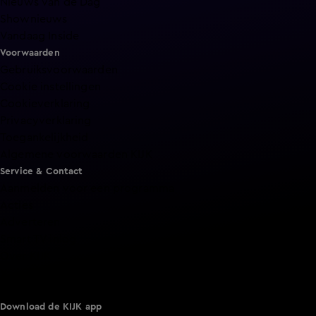
Nieuws van de Dag
Shownieuws
Vandaag Inside
Voorwaarden
Gebruiksvoorwaarden
Cookie instellingen
Cookieverklaring
Privacyverklaring
Toegankelijkheid
Algemene voorwaarden KIJK
Service & Contact
Aanmelden voor een programma
Acties
Adverteren
Smart TV inlog
Over KIJK
Vacatures
Klantenservice
Download de KIJK app