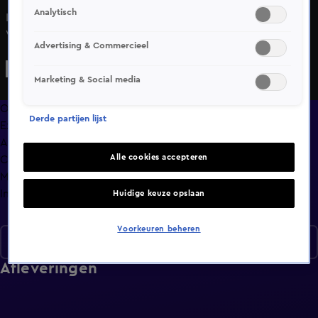
Analytisch
Kijk de OPEN Race 2 van de NASCAR Euro Series in
Valencia en volg de strijd om de overwinning!
Advertising & Commercieel
Marketing & Social media
Overzicht
Derde partijen lijst
Exclusief
Afleveringen
Alle cookies accepteren
Clips
Meer zoals dit
Info
Huidige keuze opslaan
Voorkeuren beheren
Seizoen 1
Afleveringen