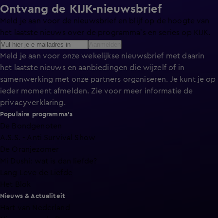
Ontvang de KIJK-nieuwsbrief
Meld je aan voor de nieuwsbrief en blijf op de hoogte van
het laatste nieuws over de programma’s en series op KIJK.
Aanmelden
Meld je aan voor onze wekelijkse nieuwsbrief met daarin
het laatste nieuws en aanbiedingen die wijzelf of in
samenwerking met onze partners organiseren. Je kunt je op
ieder moment afmelden. Zie voor meer informatie de
privacyverklaring
.
Populaire programma's
De Bondgenoten
A.S.S. - Anti Survival Show
De Oranjezomer
Mi Dushi: wat is dan liefde?
Lang Leve de Liefde
Het Blok
Nieuws & Actualiteit
Hart van Nederland