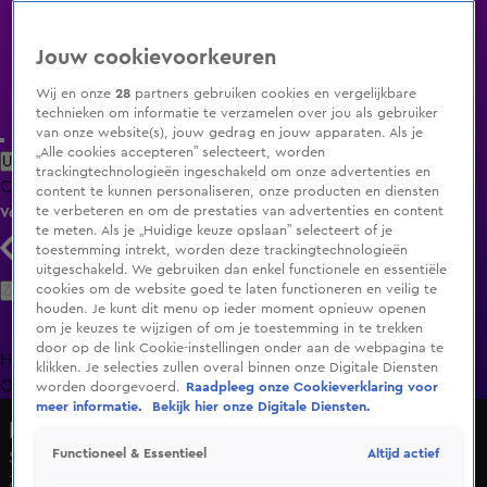
Jouw cookievoorkeuren
Wij en onze
28
partners gebruiken cookies en vergelijkbare
technieken om informatie te verzamelen over jou als gebruiker
van onze website(s), jouw gedrag en jouw apparaten. Als je
„Alle cookies accepteren” selecteert, worden
Uitzending Gemist
Populaire programma's
Zenders
Genres
trackingtechnologieën ingeschakeld om onze advertenties en
Clips
Films
Radio
Smart TV inlog
Shop
content te kunnen personaliseren, onze producten en diensten
te verbeteren en om de prestaties van advertenties en content
Volg KIJK
te meten. Als je „Huidige keuze opslaan” selecteert of je
toestemming intrekt, worden deze trackingtechnologieën
uitgeschakeld. We gebruiken dan enkel functionele en essentiële
Zoeken
cookies om de website goed te laten functioneren en veilig te
houden. Je kunt dit menu op ieder moment opnieuw openen
om je keuzes te wijzigen of om je toestemming in te trekken
door op de link Cookie-instellingen onder aan de webpagina te
Home
Uitzending Gemist
Programma's
De Bondgenoten
De
klikken. Je selecties zullen overal binnen onze Digitale Diensten
Oranjezomer
Livestreams
Shop
worden doorgevoerd.
Raadpleeg onze Cookieverklaring voor
meer informatie.
Bekijk hier onze Digitale Diensten.
NASCAR Euro Series
Altijd actief
Functioneel & Essentieel
Seizoen 1, aflevering 4
Zo 19 apr, 10:40