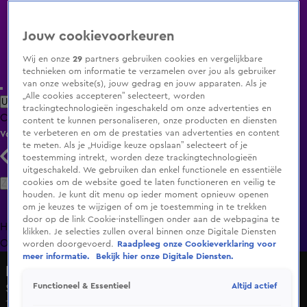
Jouw cookievoorkeuren
Wij en onze
29
partners gebruiken cookies en vergelijkbare
technieken om informatie te verzamelen over jou als gebruiker
van onze website(s), jouw gedrag en jouw apparaten. Als je
„Alle cookies accepteren” selecteert, worden
Uitzending Gemist
Populaire programma's
Zenders
Genres
trackingtechnologieën ingeschakeld om onze advertenties en
Clips
Films
Radio
Smart TV inlog
Shop
content te kunnen personaliseren, onze producten en diensten
te verbeteren en om de prestaties van advertenties en content
Volg KIJK
te meten. Als je „Huidige keuze opslaan” selecteert of je
toestemming intrekt, worden deze trackingtechnologieën
uitgeschakeld. We gebruiken dan enkel functionele en essentiële
Zoeken
cookies om de website goed te laten functioneren en veilig te
houden. Je kunt dit menu op ieder moment opnieuw openen
om je keuzes te wijzigen of om je toestemming in te trekken
door op de link Cookie-instellingen onder aan de webpagina te
Home
Uitzending Gemist
Programma's
De Bondgenoten
De
klikken. Je selecties zullen overal binnen onze Digitale Diensten
Oranjezomer
Livestreams
Shop
worden doorgevoerd.
Raadpleeg onze Cookieverklaring voor
meer informatie.
Bekijk hier onze Digitale Diensten.
My Tribute to Elvis
Altijd actief
Functioneel & Essentieel
Seizoen 1, aflevering 2
13 jan 2024, 21:34