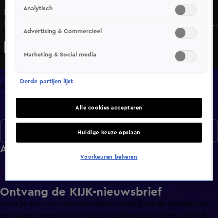
Analytisch
De unieke muzikale reis door het leven van Elvis vervolgt
zich en Bouke en Rob bezoeken de Sun Studios waar Elvis
Advertising & Commercieel
zijn eerste muziek opnam. Ze krijgen een kijkje in de
grootste Elvis-privéverzameling ooit. En Bouke gaat het
Marketing & Social media
Amerikaanse podium op in de beroemde muziekstraat
Bealestreet in Memphis waar hij in het BB King cafe mag
Overzicht
Derde partijen lijst
optreden.
Afleveringen
Clips
Alle cookies accepteren
Seizoen 1
Huidige keuze opslaan
Afleveringen
Voorkeuren beheren
Ontvang de KIJK-nieuwsbrief
Meld je aan voor de nieuwsbrief en blijf op de hoogte van
het laatste nieuws over de programma’s en series op KIJK.