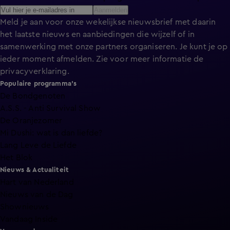
Aanmelden
Meld je aan voor onze wekelijkse nieuwsbrief met daarin
het laatste nieuws en aanbiedingen die wijzelf of in
samenwerking met onze partners organiseren. Je kunt je op
ieder moment afmelden. Zie voor meer informatie de
privacyverklaring
.
Populaire programma's
De Bondgenoten
A.S.S. - Anti Survival Show
De Oranjezomer
Mi Dushi: wat is dan liefde?
Lang Leve de Liefde
Het Blok
Nieuws & Actualiteit
Hart van Nederland
Nieuws van de Dag
Shownieuws
Vandaag Inside