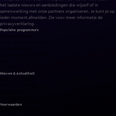
het laatste nieuws en aanbiedingen die wijzelf of in
samenwerking met onze partners organiseren. Je kunt je op
ieder moment afmelden. Zie voor meer informatie de
privacyverklaring
.
Populaire programma's
De Bondgenoten
A.S.S. - Anti Survival Show
De Oranjezomer
Mi Dushi: wat is dan liefde?
Lang Leve de Liefde
Het Blok
Nieuws & Actualiteit
Hart van Nederland
Nieuws van de Dag
Shownieuws
Vandaag Inside
Voorwaarden
Gebruiksvoorwaarden