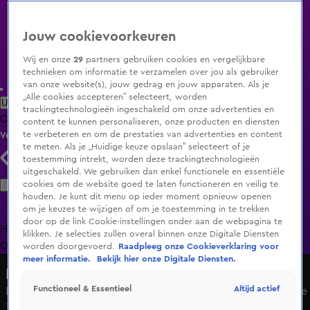
Jouw cookievoorkeuren
Wij en onze
29
partners gebruiken cookies en vergelijkbare
technieken om informatie te verzamelen over jou als gebruiker
van onze website(s), jouw gedrag en jouw apparaten. Als je
„Alle cookies accepteren” selecteert, worden
Uitzending Gemist
Populaire programma's
Zenders
Genres
trackingtechnologieën ingeschakeld om onze advertenties en
Clips
Films
Radio
Smart TV inlog
Shop
content te kunnen personaliseren, onze producten en diensten
te verbeteren en om de prestaties van advertenties en content
Volg KIJK
te meten. Als je „Huidige keuze opslaan” selecteert of je
toestemming intrekt, worden deze trackingtechnologieën
uitgeschakeld. We gebruiken dan enkel functionele en essentiële
Zoeken
cookies om de website goed te laten functioneren en veilig te
houden. Je kunt dit menu op ieder moment opnieuw openen
om je keuzes te wijzigen of om je toestemming in te trekken
door op de link Cookie-instellingen onder aan de webpagina te
Home
Uitzending Gemist
Programma's
De Bondgenoten
De
klikken. Je selecties zullen overal binnen onze Digitale Diensten
Oranjezomer
Livestreams
Shop
worden doorgevoerd.
Raadpleeg onze Cookieverklaring voor
meer informatie.
Bekijk hier onze Digitale Diensten.
Muscles & Brains
Altijd actief
Functioneel & Essentieel
Evelien weet al precies hoe dit gaat lopen bij de eliminatie
17 dec 2024, 21:31