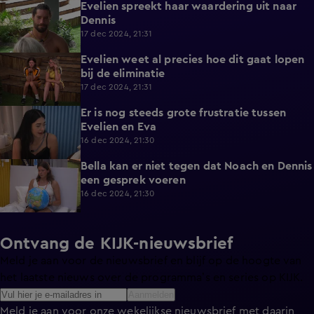
Evelien spreekt haar waardering uit naar
1:36
Dennis
17 dec 2024, 21:31
Evelien weet al precies hoe dit gaat lopen
2:25
bij de eliminatie
17 dec 2024, 21:31
Er is nog steeds grote frustratie tussen
2:08
Evelien en Eva
16 dec 2024, 21:30
Bella kan er niet tegen dat Noach en Dennis
2:58
een gesprek voeren
16 dec 2024, 21:30
Ontvang de KIJK-nieuwsbrief
Meld je aan voor de nieuwsbrief en blijf op de hoogte van
het laatste nieuws over de programma’s en series op KIJK.
Aanmelden
Meld je aan voor onze wekelijkse nieuwsbrief met daarin