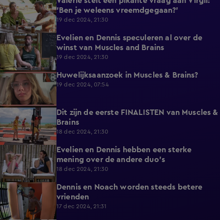
Valerie stelt een pikante vraag aan Virgil:
3:33
'Ben je weleens vreemdgegaan?'
19 dec 2024, 21:30
Evelien en Dennis speculeren al over de
1:56
winst van Muscles and Brains
19 dec 2024, 21:30
Huwelijksaanzoek in Muscles & Brains?
1:15
19 dec 2024, 07:54
Dit zijn de eerste FINALISTEN van Muscles &
4:50
Brains
18 dec 2024, 21:30
Evelien en Dennis hebben een sterke
1:44
mening over de andere duo's
18 dec 2024, 21:30
Dennis en Noach worden steeds betere
1:55
vrienden
17 dec 2024, 21:31