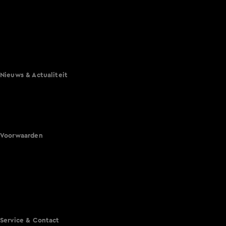
De Bondgenoten
A.S.S. - Anti Survival Show
De Oranjezomer
Mi Dushi: wat is dan liefde?
Lang Leve de Liefde
Het Blok
Nieuws & Actualiteit
Hart van Nederland
Nieuws van de Dag
Shownieuws
Vandaag Inside
Voorwaarden
Gebruiksvoorwaarden
Cookie instellingen
Cookieverklaring
Privacyverklaring
Toegankelijkheid
Algemene voorwaarden KIJK
Service & Contact