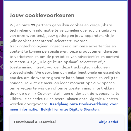
Jouw cookievoorkeuren
Wij en onze
29
partners gebruiken cookies en vergelijkbare
technieken om informatie te verzamelen over jou als gebruiker
van onze website(s), jouw gedrag en jouw apparaten. Als je
„Alle cookies accepteren” selecteert, worden
Uitzending Gemist
Populaire programma's
Zenders
Genres
trackingtechnologieën ingeschakeld om onze advertenties en
Clips
Films
Radio
Smart TV inlog
Shop
content te kunnen personaliseren, onze producten en diensten
te verbeteren en om de prestaties van advertenties en content
Volg KIJK
te meten. Als je „Huidige keuze opslaan” selecteert of je
toestemming intrekt, worden deze trackingtechnologieën
uitgeschakeld. We gebruiken dan enkel functionele en essentiële
Zoeken
cookies om de website goed te laten functioneren en veilig te
houden. Je kunt dit menu op ieder moment opnieuw openen
om je keuzes te wijzigen of om je toestemming in te trekken
door op de link Cookie-instellingen onder aan de webpagina te
Home
Uitzending Gemist
Programma's
De Bondgenoten
De
klikken. Je selecties zullen overal binnen onze Digitale Diensten
Oranjezomer
Livestreams
Shop
worden doorgevoerd.
Raadpleeg onze Cookieverklaring voor
meer informatie.
Bekijk hier onze Digitale Diensten.
Altijd actief
Functioneel & Essentieel