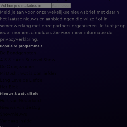
Aanmelden
Meld je aan voor onze wekelijkse nieuwsbrief met daarin
het laatste nieuws en aanbiedingen die wijzelf of in
samenwerking met onze partners organiseren. Je kunt je op
ieder moment afmelden. Zie voor meer informatie de
privacyverklaring
.
Populaire programma's
De Bondgenoten
A.S.S. - Anti Survival Show
De Oranjezomer
Mi Dushi: wat is dan liefde?
Lang Leve de Liefde
Het Blok
Nieuws & Actualiteit
Hart van Nederland
Nieuws van de Dag
Shownieuws
Vandaag Inside