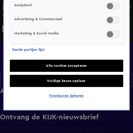
Analytisch
Ingeborg snapte er helemaal niks van dat Björn zijn bandje
aan de Hollandse Miss Talisa gaf. Want hij is toch de
Advertising & Commercieel
tegenpool van deze glamour dame? Toch ziet hij juist
overeenkomsten: 'Wij zijn allebei bikkelhard'. Toch blijkt de
Marketing & Social media
biker ook een hele zachte kant te hebben als hij over zijn
moeder vertelt.
Overzicht
Derde partijen lijst
Afleveringen
Clips
Alle cookies accepteren
Seizoen 1
Huidige keuze opslaan
Afleveringen
Voorkeuren beheren
Ontvang de KIJK-nieuwsbrief
Meld je aan voor de nieuwsbrief en blijf op de hoogte van
het laatste nieuws over de programma’s en series op KIJK.