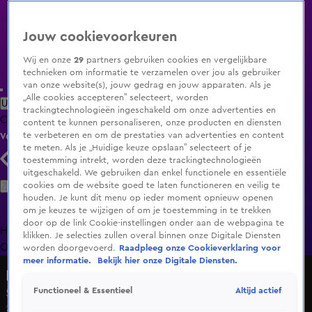
Jouw cookievoorkeuren
Wij en onze
29
partners gebruiken cookies en vergelijkbare
technieken om informatie te verzamelen over jou als gebruiker
van onze website(s), jouw gedrag en jouw apparaten. Als je
„Alle cookies accepteren” selecteert, worden
Uitzending Gemist
Populaire programma's
Zenders
Genres
trackingtechnologieën ingeschakeld om onze advertenties en
Clips
Films
Radio
Smart TV inlog
Shop
content te kunnen personaliseren, onze producten en diensten
te verbeteren en om de prestaties van advertenties en content
Volg KIJK
te meten. Als je „Huidige keuze opslaan” selecteert of je
toestemming intrekt, worden deze trackingtechnologieën
uitgeschakeld. We gebruiken dan enkel functionele en essentiële
Zoeken
cookies om de website goed te laten functioneren en veilig te
houden. Je kunt dit menu op ieder moment opnieuw openen
om je keuzes te wijzigen of om je toestemming in te trekken
door op de link Cookie-instellingen onder aan de webpagina te
Home
Uitzending Gemist
Programma's
De Bondgenoten
De
klikken. Je selecties zullen overal binnen onze Digitale Diensten
Oranjezomer
Livestreams
Shop
worden doorgevoerd.
Raadpleeg onze Cookieverklaring voor
meer informatie.
Bekijk hier onze Digitale Diensten.
Million Dollar Island De Podcast
Altijd actief
Functioneel & Essentieel
Seizoen 1, aflevering 6
21 mei 2023, 22:30