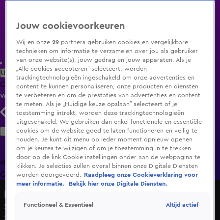
Jouw cookievoorkeuren
Wij en onze
29
partners gebruiken cookies en vergelijkbare
technieken om informatie te verzamelen over jou als gebruiker
van onze website(s), jouw gedrag en jouw apparaten. Als je
„Alle cookies accepteren” selecteert, worden
Uitzending Gemist
Populaire programma's
Zenders
Genres
trackingtechnologieën ingeschakeld om onze advertenties en
Clips
Films
Radio
Smart TV inlog
Shop
content te kunnen personaliseren, onze producten en diensten
te verbeteren en om de prestaties van advertenties en content
Volg KIJK
te meten. Als je „Huidige keuze opslaan” selecteert of je
toestemming intrekt, worden deze trackingtechnologieën
uitgeschakeld. We gebruiken dan enkel functionele en essentiële
Zoeken
cookies om de website goed te laten functioneren en veilig te
houden. Je kunt dit menu op ieder moment opnieuw openen
om je keuzes te wijzigen of om je toestemming in te trekken
door op de link Cookie-instellingen onder aan de webpagina te
Home
Uitzending Gemist
Programma's
De Bondgenoten
De
klikken. Je selecties zullen overal binnen onze Digitale Diensten
Oranjezomer
Livestreams
Shop
worden doorgevoerd.
Raadpleeg onze Cookieverklaring voor
meer informatie.
Bekijk hier onze Digitale Diensten.
Mensenkennis 2020
Altijd actief
Functioneel & Essentieel
Seizoen 2020, aflevering 6
28 feb 2020, 20:30