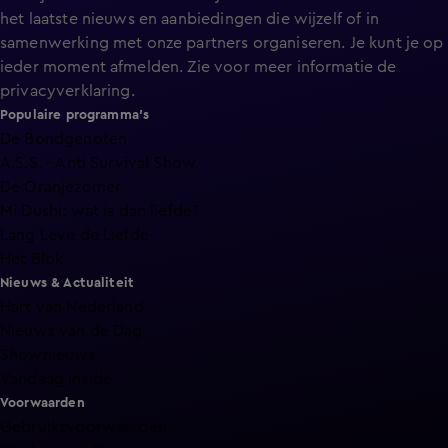
het laatste nieuws en aanbiedingen die wijzelf of in
samenwerking met onze partners organiseren. Je kunt je op
ieder moment afmelden. Zie voor meer informatie de
privacyverklaring
.
Populaire programma's
De Bondgenoten
A.S.S. - Anti Survival Show
De Oranjezomer
Mi Dushi: wat is dan liefde?
Lang Leve de Liefde
Het Blok
Nieuws & Actualiteit
Hart van Nederland
Nieuws van de Dag
Shownieuws
Vandaag Inside
Voorwaarden
Gebruiksvoorwaarden