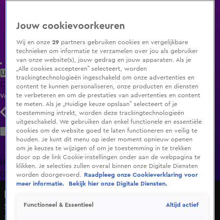
Jouw cookievoorkeuren
Wij en onze
29
partners gebruiken cookies en vergelijkbare
technieken om informatie te verzamelen over jou als gebruiker
van onze website(s), jouw gedrag en jouw apparaten. Als je
„Alle cookies accepteren” selecteert, worden
Uitzending Gemist
Populaire programma's
Zenders
Genres
trackingtechnologieën ingeschakeld om onze advertenties en
Clips
Films
Radio
Smart TV inlog
Shop
content te kunnen personaliseren, onze producten en diensten
te verbeteren en om de prestaties van advertenties en content
Volg KIJK
te meten. Als je „Huidige keuze opslaan” selecteert of je
toestemming intrekt, worden deze trackingtechnologieën
uitgeschakeld. We gebruiken dan enkel functionele en essentiële
Zoeken
cookies om de website goed te laten functioneren en veilig te
houden. Je kunt dit menu op ieder moment opnieuw openen
om je keuzes te wijzigen of om je toestemming in te trekken
door op de link Cookie-instellingen onder aan de webpagina te
Home
Uitzending Gemist
Programma's
De Bondgenoten
De
klikken. Je selecties zullen overal binnen onze Digitale Diensten
Oranjezomer
Livestreams
Shop
worden doorgevoerd.
Raadpleeg onze Cookieverklaring voor
meer informatie.
Bekijk hier onze Digitale Diensten.
Medisch Centrum West
Altijd actief
Functioneel & Essentieel
Seizoen 1, aflevering 7
22 dec 2024, 21:33