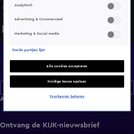
Analytisch
Luna wil zich bewijzen en assisteert in de OK, tot ergernis
van Kyra. Ze krijgt te maken met een bullebak van een
Advertising & Commercieel
chirurg. Kees behandelt een Bulgaarse man, die voor de
deur uit een auto is gesmeten. Hij is ervan overtuigd dat
Marketing & Social media
het om een crimineel gaat. Olivia ontvangt geld van een
patiënt en raakt in de verleiding om het te houden. Casper
Overzicht
Derde partijen lijst
zoekt toenadering tot Rose. Ingrid heeft als enige door dat
Afleveringen
Milo zich niet lekker voelt.
Clips
Alle cookies accepteren
Info
Huidige keuze opslaan
Seizoen 1
Voorkeuren beheren
Afleveringen
Ontvang de KIJK-nieuwsbrief
Meld je aan voor de nieuwsbrief en blijf op de hoogte van