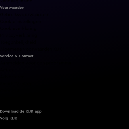
Vandaag Inside
Voorwaarden
Gebruiksvoorwaarden
Cookie instellingen
Cookieverklaring
Privacyverklaring
Toegankelijkheid
Algemene voorwaarden KIJK
Service & Contact
Aanmelden voor een programma
Acties
Adverteren
Smart TV inlog
Over KIJK
Vacatures
Klantenservice
Download de KIJK app
Volg KIJK
©
2026 Talpa Network. Alle rechten voorbehouden. Geen