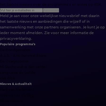
het laatste nieuws over de programma’s en series op KIJK.
Aanmelden
Meld je aan voor onze wekelijkse nieuwsbrief met daarin
het laatste nieuws en aanbiedingen die wijzelf of in
samenwerking met onze partners organiseren. Je kunt je op
ieder moment afmelden. Zie voor meer informatie de
privacyverklaring
.
Populaire programma's
De Bondgenoten
A.S.S. - Anti Survival Show
De Oranjezomer
Mi Dushi: wat is dan liefde?
Lang Leve de Liefde
Het Blok
Nieuws & Actualiteit
Hart van Nederland
Nieuws van de Dag
Shownieuws