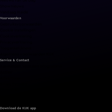
Nieuws van de Dag
Shownieuws
Vandaag Inside
Voorwaarden
Gebruiksvoorwaarden
Cookie instellingen
Cookieverklaring
Privacyverklaring
Toegankelijkheid
Algemene voorwaarden KIJK
Service & Contact
Aanmelden voor een programma
Acties
Adverteren
Smart TV inlog
Over KIJK
Vacatures
Klantenservice
Download de KIJK app