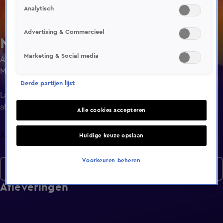
Analytisch
Advertising & Commercieel
MasterChef Australia
Marketing & Social media
Amateurkoks uit heel Australië strijden voor de titel van
Masterchef. Ze tonen hun kooktalenten aan de juryleden,
die bestaan uit beroemde Australische koks.
Derde partijen lijst
Laatste
aflevering
Alle cookies accepteren
Afleveringen
Huidige keuze opslaan
Voorkeuren beheren
Seizoen 17
Afleveringen