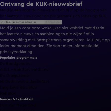
Ontvang de KIJK-nieuwsbrief
Meld je aan voor de nieuwsbrief en blijf op de hoogte van
het laatste nieuws over de programma’s en series op KIJK.
Aanmelden
Meld je aan voor onze wekelijkse nieuwsbrief met daarin
het laatste nieuws en aanbiedingen die wijzelf of in
samenwerking met onze partners organiseren. Je kunt je op
ieder moment afmelden. Zie voor meer informatie de
privacyverklaring
.
Populaire programma's
De Bondgenoten
A.S.S. - Anti Survival Show
De Oranjezomer
Mi Dushi: wat is dan liefde?
Lang Leve de Liefde
Het Blok
Nieuws & Actualiteit
Hart van Nederland