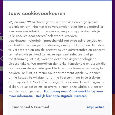
Jouw cookievoorkeuren
Wij en onze
29
partners gebruiken cookies en vergelijkbare
technieken om informatie te verzamelen over jou als gebruiker
van onze website(s), jouw gedrag en jouw apparaten. Als je
„Alle cookies accepteren” selecteert, worden
Uitzending Gemist
Populaire programma's
Zenders
Genres
trackingtechnologieën ingeschakeld om onze advertenties en
Clips
Films
Radio
Smart TV inlog
Shop
content te kunnen personaliseren, onze producten en diensten
te verbeteren en om de prestaties van advertenties en content
Volg KIJK
te meten. Als je „Huidige keuze opslaan” selecteert of je
toestemming intrekt, worden deze trackingtechnologieën
uitgeschakeld. We gebruiken dan enkel functionele en essentiële
Zoeken
cookies om de website goed te laten functioneren en veilig te
houden. Je kunt dit menu op ieder moment opnieuw openen
om je keuzes te wijzigen of om je toestemming in te trekken
door op de link Cookie-instellingen onder aan de webpagina te
Home
Uitzending Gemist
Programma's
De Bondgenoten
De
klikken. Je selecties zullen overal binnen onze Digitale Diensten
Oranjezomer
Livestreams
Shop
worden doorgevoerd.
Raadpleeg onze Cookieverklaring voor
meer informatie.
Bekijk hier onze Digitale Diensten.
Altijd actief
Functioneel & Essentieel