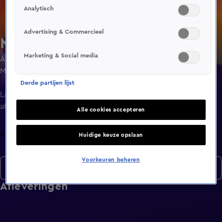
Analytisch
Advertising & Commercieel
MasterChef Australia
Marketing & Social media
Amateurkoks uit heel Australië strijden voor de titel van
Masterchef. Ze tonen hun kooktalenten aan de juryleden,
die bestaan uit beroemde Australische koks.
Derde partijen lijst
Laatste
aflevering
Alle cookies accepteren
Afleveringen
Huidige keuze opslaan
Voorkeuren beheren
Seizoen 17
Afleveringen