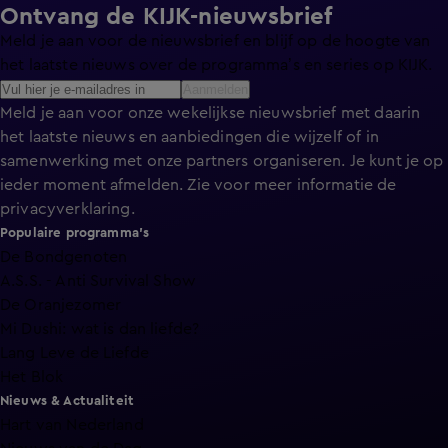
Ontvang de KIJK-nieuwsbrief
Meld je aan voor de nieuwsbrief en blijf op de hoogte van
het laatste nieuws over de programma’s en series op KIJK.
Aanmelden
Meld je aan voor onze wekelijkse nieuwsbrief met daarin
het laatste nieuws en aanbiedingen die wijzelf of in
samenwerking met onze partners organiseren. Je kunt je op
ieder moment afmelden. Zie voor meer informatie de
privacyverklaring
.
Populaire programma's
De Bondgenoten
A.S.S. - Anti Survival Show
De Oranjezomer
Mi Dushi: wat is dan liefde?
Lang Leve de Liefde
Het Blok
Nieuws & Actualiteit
Hart van Nederland