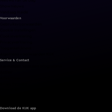
Nieuws van de Dag
Shownieuws
Vandaag Inside
Voorwaarden
Gebruiksvoorwaarden
Cookie instellingen
Cookieverklaring
Privacyverklaring
Toegankelijkheid
Algemene voorwaarden KIJK
Service & Contact
Aanmelden voor een programma
Acties
Adverteren
Smart TV inlog
Over KIJK
Vacatures
Klantenservice
Download de KIJK app