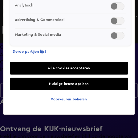
Analytisch
Drie castleden van 'Goede Tijden, Slechte Tijden', Bas
Muijs, Ferri Somogyi en Marly van der Velden, nemen het
Advertising & Commercieel
tegen elkaar op in verschillende behendigheidsspellen en
spectaculaire knikkerraces.
Marketing & Social media
Overzicht
Derde partijen lijst
Afleveringen
Clips
Alle cookies accepteren
Info
Huidige keuze opslaan
Seizoen 5
Voorkeuren beheren
Afleveringen
Ontvang de KIJK-nieuwsbrief
Meld je aan voor de nieuwsbrief en blijf op de hoogte van