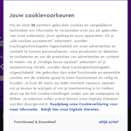
Jouw cookievoorkeuren
Wij en onze
28
partners gebruiken cookies en vergelijkbare
technieken om informatie te verzamelen over jou als gebruiker
van onze website(s), jouw gedrag en jouw apparaten. Als je
„Alle cookies accepteren” selecteert, worden
Uitzending Gemist
Populaire programma's
Zenders
Genres
trackingtechnologieën ingeschakeld om onze advertenties en
Clips
Films
Radio
Smart TV inlog
Shop
content te kunnen personaliseren, onze producten en diensten
te verbeteren en om de prestaties van advertenties en content
Volg KIJK
te meten. Als je „Huidige keuze opslaan” selecteert of je
toestemming intrekt, worden deze trackingtechnologieën
uitgeschakeld. We gebruiken dan enkel functionele en essentiële
Zoeken
cookies om de website goed te laten functioneren en veilig te
houden. Je kunt dit menu op ieder moment opnieuw openen
om je keuzes te wijzigen of om je toestemming in te trekken
door op de link Cookie-instellingen onder aan de webpagina te
Home
Uitzending Gemist
Programma's
De Bondgenoten
De
klikken. Je selecties zullen overal binnen onze Digitale Diensten
Oranjezomer
Livestreams
Shop
worden doorgevoerd.
Raadpleeg onze Cookieverklaring voor
meer informatie.
Bekijk hier onze Digitale Diensten.
Marble Mania
Altijd actief
Functioneel & Essentieel
Seizoen 5, aflevering 3
7 juni 2025, 20:29