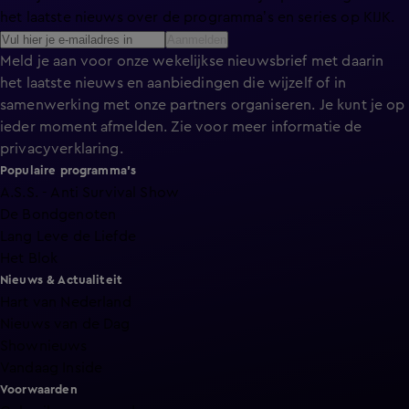
het laatste nieuws over de programma’s en series op KIJK.
Aanmelden
Meld je aan voor onze wekelijkse nieuwsbrief met daarin
het laatste nieuws en aanbiedingen die wijzelf of in
samenwerking met onze partners organiseren. Je kunt je op
ieder moment afmelden. Zie voor meer informatie de
privacyverklaring
.
Populaire programma's
A.S.S. - Anti Survival Show
De Bondgenoten
Lang Leve de Liefde
Het Blok
Nieuws & Actualiteit
Hart van Nederland
Nieuws van de Dag
Shownieuws
Vandaag Inside
Voorwaarden