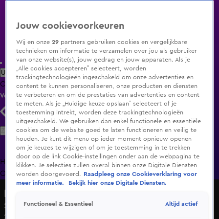
Jouw cookievoorkeuren
Wij en onze
29
partners gebruiken cookies en vergelijkbare
technieken om informatie te verzamelen over jou als gebruiker
van onze website(s), jouw gedrag en jouw apparaten. Als je
„Alle cookies accepteren” selecteert, worden
Uitzending Gemist
Populaire programma's
Zenders
Genres
trackingtechnologieën ingeschakeld om onze advertenties en
Clips
Films
Radio
Smart TV inlog
Shop
content te kunnen personaliseren, onze producten en diensten
te verbeteren en om de prestaties van advertenties en content
Volg KIJK
te meten. Als je „Huidige keuze opslaan” selecteert of je
toestemming intrekt, worden deze trackingtechnologieën
uitgeschakeld. We gebruiken dan enkel functionele en essentiële
Zoeken
cookies om de website goed te laten functioneren en veilig te
houden. Je kunt dit menu op ieder moment opnieuw openen
om je keuzes te wijzigen of om je toestemming in te trekken
door op de link Cookie-instellingen onder aan de webpagina te
Home
Uitzending Gemist
Programma's
De Bondgenoten
De
klikken. Je selecties zullen overal binnen onze Digitale Diensten
Oranjezomer
Livestreams
Shop
worden doorgevoerd.
Raadpleeg onze Cookieverklaring voor
meer informatie.
Bekijk hier onze Digitale Diensten.
Make it Your Game
Altijd actief
Functioneel & Essentieel
Seizoen 1, aflevering 3
28 jan 2023, 16:07