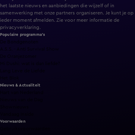
het laatste nieuws en aanbiedingen die wijzelf of in
samenwerking met onze partners organiseren. Je kunt je op
ieder moment afmelden. Zie voor meer informatie de
privacyverklaring
.
Populaire programma's
De Bondgenoten
A.S.S. - Anti Survival Show
De Oranjezomer
Mi Dushi: wat is dan liefde?
Lang Leve de Liefde
Het Blok
Nieuws & Actualiteit
Hart van Nederland
Nieuws van de Dag
Shownieuws
Vandaag Inside
Voorwaarden
Gebruiksvoorwaarden