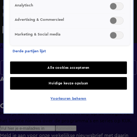
Analytisch
Bekijk aflevering 3 van Make it Your Game uit seizoen 1
hier. Deze aflevering is uitgezonden op 28 januari, 16:07 uur
Advertising & Commercieel
bij SBS6. Make it Your Game is een Lifestyle programma en
is geschikt voor alle leeftijden
Marketing & Social media
Afleveringen
Derde partijen lijst
Seizoen 1
Alle cookies accepteren
Afleveringen
Huidige keuze opslaan
Voorkeuren beheren
Ontvang de KIJK-nieuwsbrief
Meld je aan voor de nieuwsbrief en blijf op de hoogte van
het laatste nieuws over de programma’s en series op KIJK.
Aanmelden
Meld je aan voor onze wekelijkse nieuwsbrief met daarin