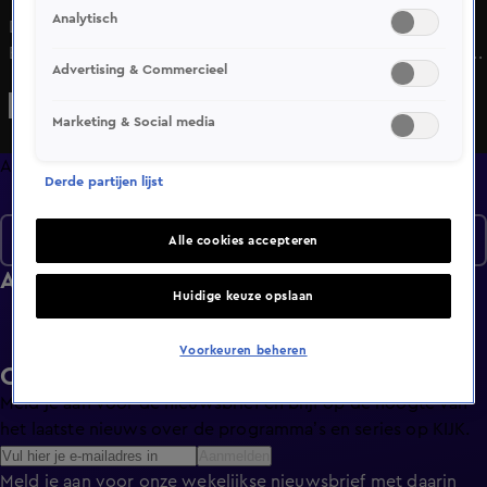
Analytisch
Deze week zijn Bizzey, Sjaak, Wietze de Jager, Gaby
Blaaser, Yuki en Miss Cartier te gast in Lovers x Haters. Wie
Advertising & Commercieel
van deze types is er wel eens 4 dagen doorgegaan tijdens
een after, wie is er weleens geweigerd in de VIP en wie
Marketing & Social media
verkoopt zijn rider door voor geld?
Afleveringen
Derde partijen lijst
Seizoen 6
Alle cookies accepteren
Afleveringen
Huidige keuze opslaan
Voorkeuren beheren
Ontvang de KIJK-nieuwsbrief
Meld je aan voor de nieuwsbrief en blijf op de hoogte van
het laatste nieuws over de programma’s en series op KIJK.
Aanmelden
Meld je aan voor onze wekelijkse nieuwsbrief met daarin