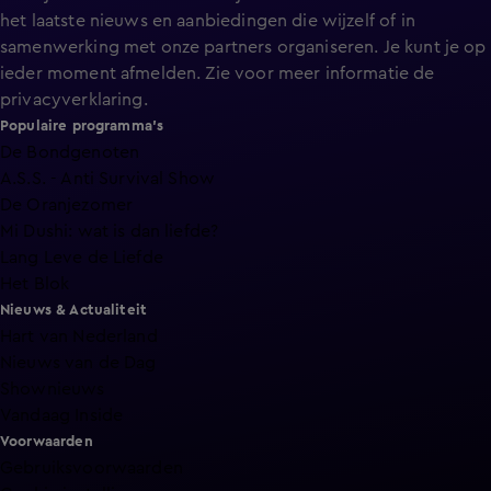
het laatste nieuws en aanbiedingen die wijzelf of in
samenwerking met onze partners organiseren. Je kunt je op
ieder moment afmelden. Zie voor meer informatie de
privacyverklaring
.
Populaire programma's
De Bondgenoten
A.S.S. - Anti Survival Show
De Oranjezomer
Mi Dushi: wat is dan liefde?
Lang Leve de Liefde
Het Blok
Nieuws & Actualiteit
Hart van Nederland
Nieuws van de Dag
Shownieuws
Vandaag Inside
Voorwaarden
Gebruiksvoorwaarden