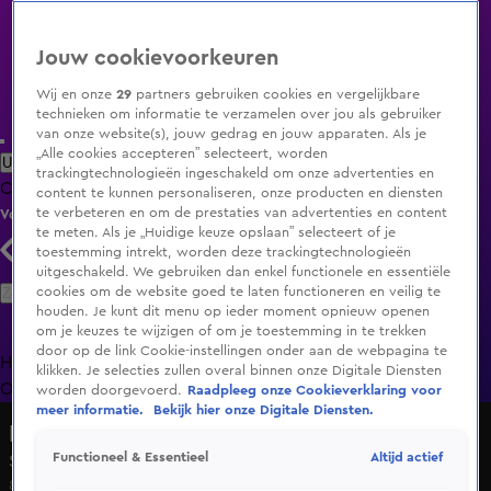
Jouw cookievoorkeuren
Wij en onze
29
partners gebruiken cookies en vergelijkbare
technieken om informatie te verzamelen over jou als gebruiker
van onze website(s), jouw gedrag en jouw apparaten. Als je
„Alle cookies accepteren” selecteert, worden
Uitzending Gemist
Populaire programma's
Zenders
Genres
trackingtechnologieën ingeschakeld om onze advertenties en
Clips
Films
Radio
Smart TV inlog
Shop
content te kunnen personaliseren, onze producten en diensten
te verbeteren en om de prestaties van advertenties en content
Volg KIJK
te meten. Als je „Huidige keuze opslaan” selecteert of je
toestemming intrekt, worden deze trackingtechnologieën
uitgeschakeld. We gebruiken dan enkel functionele en essentiële
Zoeken
cookies om de website goed te laten functioneren en veilig te
houden. Je kunt dit menu op ieder moment opnieuw openen
om je keuzes te wijzigen of om je toestemming in te trekken
door op de link Cookie-instellingen onder aan de webpagina te
Home
Uitzending Gemist
Programma's
De Bondgenoten
De
klikken. Je selecties zullen overal binnen onze Digitale Diensten
Oranjezomer
Livestreams
Shop
worden doorgevoerd.
Raadpleeg onze Cookieverklaring voor
meer informatie.
Bekijk hier onze Digitale Diensten.
Lovers X Haters
Altijd actief
Functioneel & Essentieel
Seizoen 6, aflevering 1
8 apr 2022, 16:00