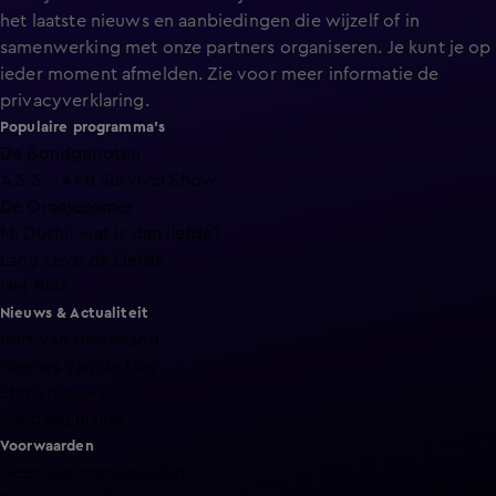
het laatste nieuws en aanbiedingen die wijzelf of in
samenwerking met onze partners organiseren. Je kunt je op
ieder moment afmelden. Zie voor meer informatie de
privacyverklaring
.
Populaire programma's
De Bondgenoten
A.S.S. - Anti Survival Show
De Oranjezomer
Mi Dushi: wat is dan liefde?
Lang Leve de Liefde
Het Blok
Nieuws & Actualiteit
Hart van Nederland
Nieuws van de Dag
Shownieuws
Vandaag Inside
Voorwaarden
Gebruiksvoorwaarden