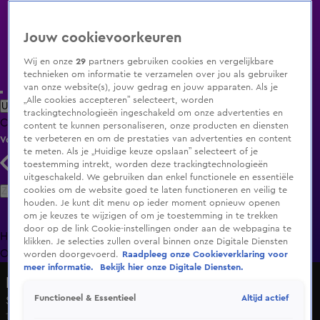
Jouw cookievoorkeuren
Wij en onze
29
partners gebruiken cookies en vergelijkbare
technieken om informatie te verzamelen over jou als gebruiker
van onze website(s), jouw gedrag en jouw apparaten. Als je
„Alle cookies accepteren” selecteert, worden
Uitzending Gemist
Populaire programma's
Zenders
Genres
trackingtechnologieën ingeschakeld om onze advertenties en
Clips
Films
Radio
Smart TV inlog
Shop
content te kunnen personaliseren, onze producten en diensten
te verbeteren en om de prestaties van advertenties en content
Volg KIJK
te meten. Als je „Huidige keuze opslaan” selecteert of je
toestemming intrekt, worden deze trackingtechnologieën
uitgeschakeld. We gebruiken dan enkel functionele en essentiële
Zoeken
cookies om de website goed te laten functioneren en veilig te
houden. Je kunt dit menu op ieder moment opnieuw openen
om je keuzes te wijzigen of om je toestemming in te trekken
door op de link Cookie-instellingen onder aan de webpagina te
Home
Uitzending Gemist
Programma's
De Bondgenoten
De
klikken. Je selecties zullen overal binnen onze Digitale Diensten
Oranjezomer
Livestreams
Shop
worden doorgevoerd.
Raadpleeg onze Cookieverklaring voor
meer informatie.
Bekijk hier onze Digitale Diensten.
Lotto. De Kwis met Ballen
Altijd actief
Functioneel & Essentieel
Seizoen 1, aflevering 8
12 aug 2023, 21:53