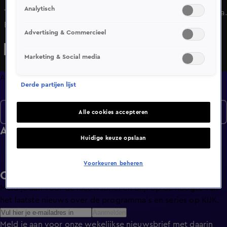
Analytisch
Team Papegaai spaart verder voor een reis naar Costa Rica.
Een Limburgs vriendenteam hoopt geld te winnen voor
Advertising & Commercieel
een reis naar de casino's van Las Vegas.
Marketing & Social media
Afleveringen
Derde partijen lijst
Seizoen 1
Alle cookies accepteren
Afleveringen
Huidige keuze opslaan
Voorkeuren beheren
Ontvang de KIJK-nieuwsbrief
Meld je aan voor de nieuwsbrief en blijf op de hoogte van
het laatste nieuws over de programma’s en series op KIJK.
Aanmelden
Meld je aan voor onze wekelijkse nieuwsbrief met daarin