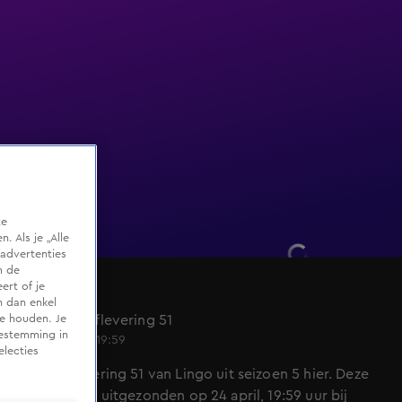
te
 Als je „Alle
advertenties
m de
ert of je
Lingo
n dan enkel
Seizoen 5, aflevering 51
te houden. Je
oestemming in
24 apr 2023, 19:59
electies
Bekijk aflevering 51 van Lingo uit seizoen 5 hier. Deze
aflevering is uitgezonden op 24 april, 19:59 uur bij