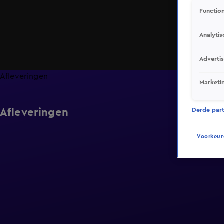
Function
Analytis
Adverti
Afleveringen
Marketi
Afleveringen
Derde parti
Voorkeur