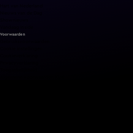
Hart van Nederland
Nieuws van de Dag
Shownieuws
Vandaag Inside
Voorwaarden
Gebruiksvoorwaarden
Cookie instellingen
Cookieverklaring
Privacyverklaring
Toegankelijkheid
Algemene voorwaarden KIJK
Service & Contact
Aanmelden voor een programma
Acties
Adverteren
Smart TV inlog
Over KIJK
Vacatures