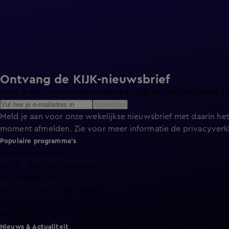
Ontvang de KIJK-nieuwsbrief
Meld je aan voor de nieuwsbrief en blijf op de hoogte van h
Aanmelden
Meld je aan voor onze wekelijkse nieuwsbrief met daarin het
moment afmelden. Zie voor meer informatie de
privacyverk
Populaire programma's
De Bondgenoten
A.S.S. - Anti Survival Show
De Oranjezomer
Mi Dushi: wat is dan liefde?
Lang Leve de Liefde
Het Blok
Nieuws & Actualiteit