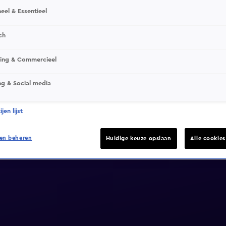
eel & Essentieel
ch
sing & Commercieel
ng & Social media
jen lijst
en beheren
Huidige keuze opslaan
Alle cookie