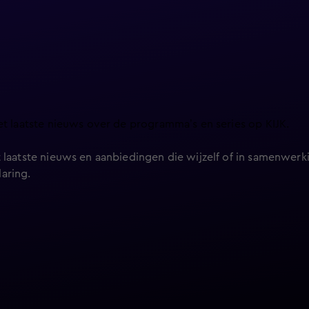
et laatste nieuws over de programma’s en series op KIJK.
 laatste nieuws en aanbiedingen die wijzelf of in samenwerki
laring
.