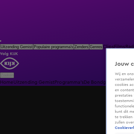
Clips
Films
Rad
Uitzending Gemist
Populaire programma's
Zenders
Genres
Volg KIJK
Jouw c
Wij en on
Zoeken
verzamelen
Home
Uitzending Gemist
Programma's
De Bondgenoten
De O
cookies ac
en content
prestaties
toestemmin
functionel
kunt dit m
te trekken
zullen ove
Cookieverk