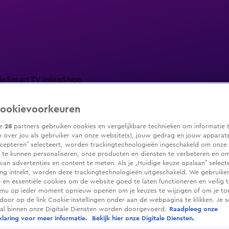
io
Smart TV inlog
Shop
ookievoorkeuren
ze
28
partners gebruiken cookies en vergelijkbare technieken om informatie 
 over jou als gebruiker van onze website(s), jouw gedrag en jouw apparaten.
ranjezomer
Livestreams
Shop
cepteren” selecteert, worden trackingtechnologieën ingeschakeld om onze 
 te kunnen personaliseren, onze producten en diensten te verbeteren en o
 van advertenties en content te meten. Als je „Huidige keuze opslaan” selecte
g intrekt, worden deze trackingtechnologieën uitgeschakeld. We gebruike
e en essentiële cookies om de website goed te laten functioneren en veilig 
enu op ieder moment opnieuw openen om je keuzes te wijzigen of om je t
 door op de link Cookie-instellingen onder aan de webpagina te klikken. Je s
ral binnen onze Digitale Diensten worden doorgevoerd.
Raadpleeg onze
laring voor meer informatie.
Bekijk hier onze Digitale Diensten.