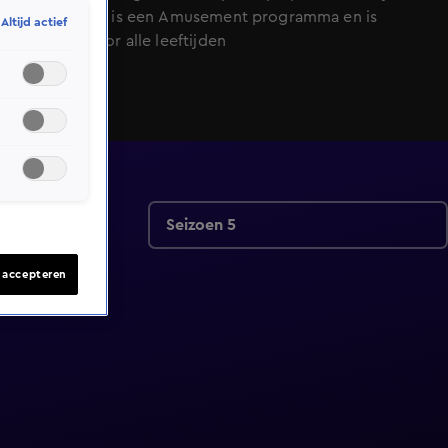
NET5. Lingo is een Amusement programma en is
Altijd actief
geschikt voor alle leeftijden
Seizoen 5
s accepteren