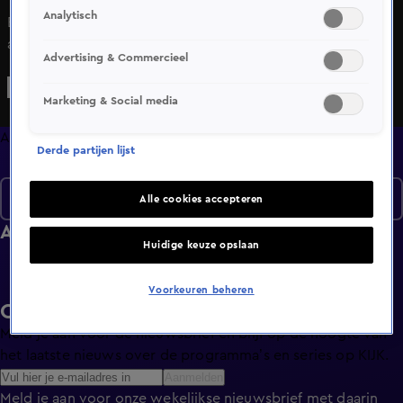
Analytisch
Bekijk aflevering 84 van Lingo uit seizoen 4 hier. Deze
aflevering is uitgezonden op 22 december, 19:59 uur bij
Advertising & Commercieel
NET5. Lingo is een Amusement programma en is geschikt
voor alle leeftijden
Marketing & Social media
Afleveringen
Derde partijen lijst
Seizoen 4
Alle cookies accepteren
Afleveringen
Huidige keuze opslaan
Voorkeuren beheren
Ontvang de KIJK-nieuwsbrief
Meld je aan voor de nieuwsbrief en blijf op de hoogte van
het laatste nieuws over de programma’s en series op KIJK.
Aanmelden
Meld je aan voor onze wekelijkse nieuwsbrief met daarin