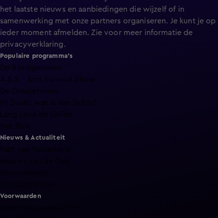
het laatste nieuws en aanbiedingen die wijzelf of in
samenwerking met onze partners organiseren. Je kunt je op
ieder moment afmelden. Zie voor meer informatie de
privacyverklaring
.
Populaire programma's
De Bondgenoten
A.S.S. - Anti Survival Show
De Oranjezomer
Mi Dushi: wat is dan liefde?
Lang Leve de Liefde
Het Blok
Nieuws & Actualiteit
Hart van Nederland
Nieuws van de Dag
Shownieuws
Vandaag Inside
Voorwaarden
Gebruiksvoorwaarden