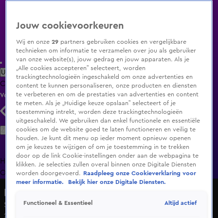
Jouw cookievoorkeuren
Wij en onze
29
partners gebruiken cookies en vergelijkbare
technieken om informatie te verzamelen over jou als gebruiker
van onze website(s), jouw gedrag en jouw apparaten. Als je
„Alle cookies accepteren” selecteert, worden
Uitzending Gemist
Populaire programma's
Zenders
Genres
trackingtechnologieën ingeschakeld om onze advertenties en
Clips
Films
Radio
Smart TV inlog
Shop
content te kunnen personaliseren, onze producten en diensten
te verbeteren en om de prestaties van advertenties en content
Volg KIJK
te meten. Als je „Huidige keuze opslaan” selecteert of je
toestemming intrekt, worden deze trackingtechnologieën
uitgeschakeld. We gebruiken dan enkel functionele en essentiële
Zoeken
cookies om de website goed te laten functioneren en veilig te
houden. Je kunt dit menu op ieder moment opnieuw openen
om je keuzes te wijzigen of om je toestemming in te trekken
door op de link Cookie-instellingen onder aan de webpagina te
Home
Uitzending Gemist
Programma's
De Bondgenoten
De
klikken. Je selecties zullen overal binnen onze Digitale Diensten
Oranjezomer
Livestreams
Shop
worden doorgevoerd.
Raadpleeg onze Cookieverklaring voor
meer informatie.
Bekijk hier onze Digitale Diensten.
Lingo
Altijd actief
Functioneel & Essentieel
Seizoen 4, aflevering 84
22 dec 2022, 19:59