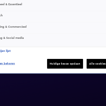
eel & Essentieel
ch
sing & Commercieel
ng & Social media
jen lijst
en beheren
Huidige keuze opslaan
Alle cookie