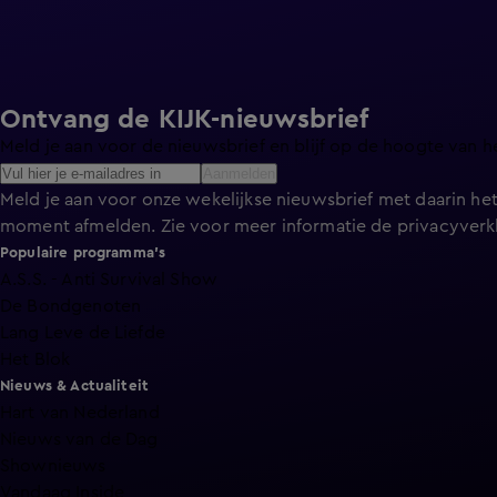
Ontvang de KIJK-nieuwsbrief
Meld je aan voor de nieuwsbrief en blijf op de hoogte van h
Aanmelden
Meld je aan voor onze wekelijkse nieuwsbrief met daarin het
moment afmelden. Zie voor meer informatie de
privacyverk
Populaire programma's
A.S.S. - Anti Survival Show
De Bondgenoten
Lang Leve de Liefde
Het Blok
Nieuws & Actualiteit
Hart van Nederland
Nieuws van de Dag
Shownieuws
Vandaag Inside