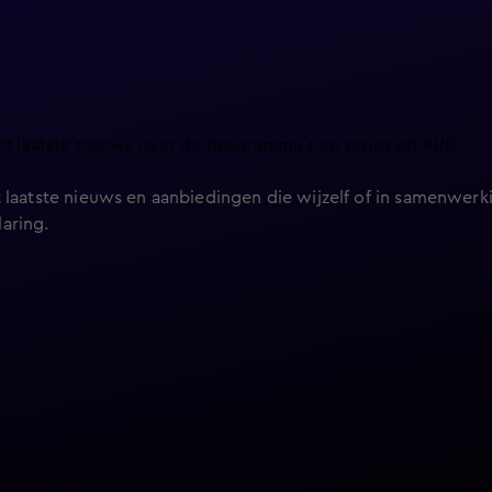
et laatste nieuws over de programma’s en series op KIJK.
 laatste nieuws en aanbiedingen die wijzelf of in samenwerki
laring
.