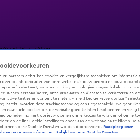
io
Smart TV inlog
Shop
ookievoorkeuren
ze
28
partners gebruiken cookies en vergelijkbare technieken om informatie 
 over jou als gebruiker van onze website(s), jouw gedrag en jouw apparaten.
ranjezomer
Livestreams
Shop
cepteren” selecteert, worden trackingtechnologieën ingeschakeld om onze 
 te kunnen personaliseren, onze producten en diensten te verbeteren en o
 van advertenties en content te meten. Als je „Huidige keuze opslaan” selecte
g intrekt, worden deze trackingtechnologieën uitgeschakeld. We gebruike
e en essentiële cookies om de website goed te laten functioneren en veilig 
enu op ieder moment opnieuw openen om je keuzes te wijzigen of om je t
 door op de link Cookie-instellingen onder aan de webpagina te klikken. Je s
ral binnen onze Digitale Diensten worden doorgevoerd.
Raadpleeg onze
laring voor meer informatie.
Bekijk hier onze Digitale Diensten.