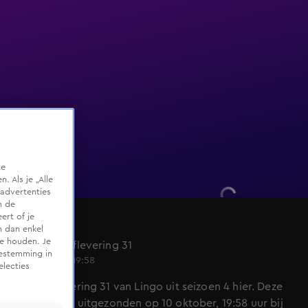
te
 Als je „Alle
advertenties
m de
ert of je
Lingo
n dan enkel
te houden. Je
Seizoen 4, aflevering 31
oestemming in
10 okt 2022, 19:58
electies
Bekijk aflevering 31 van Lingo uit seizoen 4 hier. Deze
aflevering is uitgezonden op 10 oktober, 19:58 uur bij