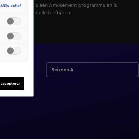
NET5. Lingo is een Amusement programma en is
Altijd actief
geschikt voor alle leeftijden
Seizoen 4
s accepteren