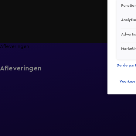
Function
Analytis
Adverti
Afleveringen
Marketi
Derde parti
Afleveringen
Voorkeur